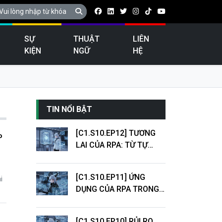
SỰ
THUẬT
LIÊN
KIỆN
NGỮ
HỆ
TIN NỔI BẬT
[C1.S10.EP12] TƯƠNG
P
LAI CỦA RPA: TỪ TỰ
ĐỘNG HÓA QUY TRÌNH
ĐẾN INTELLIGENT
[C1.S10.EP11] ỨNG
i
AUTOMATION
DỤNG CỦA RPA TRONG
DOANH NGHIỆP: TÀI
CHÍNH, NGÂN HÀNG,
[C1.S10.EP10] RỦI RO