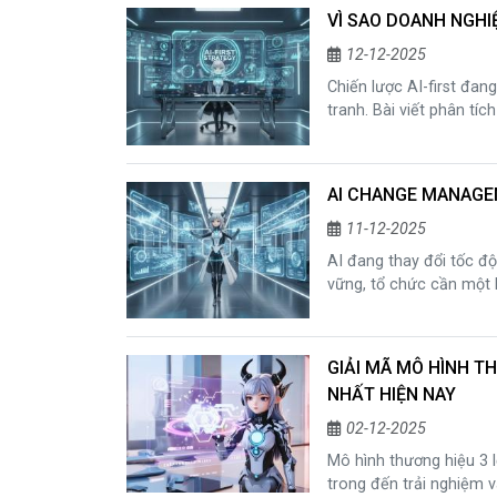
trong quản trị chiến lư
VÌ SAO DOANH NGHIỆ
12-12-2025
Chiến lược AI-first đan
tranh. Bài viết phân tíc
chiến lược, cùng vai trò
Microsoft.
AI CHANGE MANAGEM
11-12-2025
AI đang thay đổi tốc đ
vững, tổ chức cần một 
lược AI-first. Bài viết p
study thực tế từ DBS B
GIẢI MÃ MÔ HÌNH TH
NHẤT HIỆN NAY
02-12-2025
Mô hình thương hiệu 3 l
trong đến trải nghiệm và