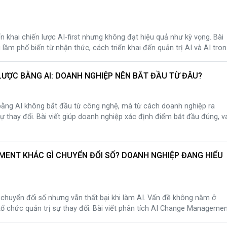
n khai chiến lược AI-first nhưng không đạt hiệu quả như kỳ vọng. Bài
i lầm phổ biến từ nhận thức, cách triển khai đến quản trị AI và AI tro
hiệp tránh đi sai hướng và xây dựng AI-first như một năng lực chiến
LƯỢC BẰNG AI: DOANH NGHIỆP NÊN BẮT ĐẦU TỪ ĐÂU?
bằng AI không bắt đầu từ công nghệ, mà từ cách doanh nghiệp ra
sự thay đổi. Bài viết giúp doanh nghiệp xác định điểm bắt đầu đúng, v
ị, quản trị AI và lộ trình triển khai AI chiến lược một cách bền vững.
ENT KHÁC GÌ CHUYỂN ĐỔI SỐ? DOANH NGHIỆP ĐANG HIỂU
chuyển đổi số nhưng vẫn thất bại khi làm AI. Vấn đề không nằm ở
ổ chức quản trị sự thay đổi. Bài viết phân tích AI Change Manageme
ì sao thiếu quản trị AI khiến AI không tạo ra giá trị, và vai trò của AI