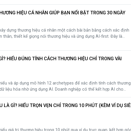
ệu quả nhất hiện nay.
HƯƠNG HIỆU CÁ NHÂN GIÚP BẠN NỔI BẬT TRONG 30 NGÀY
i xây dựng thương hiệu cá nhân một cách bài bản bằng cách xác định
bản thân, thiết kế giọng nói thương hiệu và ứng dụng AI-first. Đây là
úp cá nhân phát triển bền vững trong môi trường cạnh tranh và chuy
GÌ? HIỂU ĐÚNG TÍNH CÁCH THƯƠNG HIỆU CHỈ TRONG VÀI
i hiểu và áp dụng mô hình 12 archetypes để xác định tính cách thương
 dữ liệu hóa nhờ ứng dụng AI. Doanh nghiệp có thể kết hợp AI cho
ợc AI-first, AI tổ chức và AI change management để giữ giọng thương
mọi điểm chạm.
U LÀ GÌ? HIỂU TRỌN VẸN CHỈ TRONG 10 PHÚT (KÈM VÍ DỤ SI
hiểu giá trị thương hiệu trong 10 phút qua ví dụ trực quan, kết hợp gó