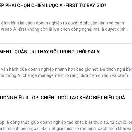
ợc doanh nghiệp.
P PHẢI CHỌN CHIẾN LƯỢC AI-FIRST TỪ BÂY GIỜ?
g định hình lại cách doanh nghiệp ra quyết định, vận hành và cạnh
h vì sao AI-first không còn là lựa chọn công nghệ, mà là quyết định
 của quản trị AI và AI trong quản trị qua case study thực tế từ
ENT: QUẢN TRỊ THAY ĐỔI TRONG THỜI ĐẠI AI
ộ vận hành của doanh nghiệp nhanh hơn bao giờ hết. Để thích nghi bề
hệ thống AI change management rõ ràng, dựa trên dữ liệu và chiến
hân tích cách quản trị đổi mới AI hiệu quả, quy trình triển khai và case
ank.
ƯƠNG HIỆU 3 LỚP: CHIẾN LƯỢC TẠO KHÁC BIỆT HIỆU QUẢ
ớp là công thức giúp doanh nghiệp tạo khác biệt thực sự, từ cốt lõi b
 hình ảnh bên ngoài. Bài viết giải thích rõ mô hình, cách triển khai và 