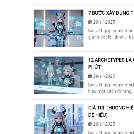
do đây là chiến lược hi
7 BƯỚC XÂY DỰNG T
29-11-2025
Bài viết giúp người mớ
giá trị cốt lõi, định vị 
hướng dẫn toàn diện gi
đổi số.
12 ARCHETYPES LÀ 
PHÚT
29-11-2025
Bài viết giúp người mớ
hiệu một cách rõ ràng,
doanh nghiệp, chiến lư
hiệu nhất quán trong 
GIÁ TRỊ THƯƠNG HIỆ
DỄ HIỂU)
29-11-2025
Bài viết giúp người mới 