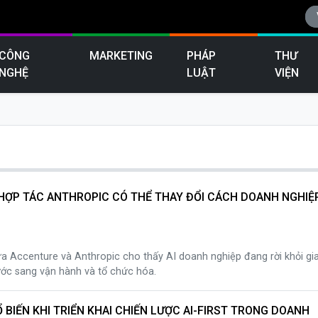
CÔNG
MARKETING
PHÁP
THƯ
NGHỆ
LUẬT
VIỆN
HỢP TÁC ANTHROPIC CÓ THỂ THAY ĐỔI CÁCH DOANH NGHIỆ
ữa Accenture và Anthropic cho thấy AI doanh nghiệp đang rời khỏi gia
ớc sang vận hành và tổ chức hóa.
 BIẾN KHI TRIỂN KHAI CHIẾN LƯỢC AI-FIRST TRONG DOANH