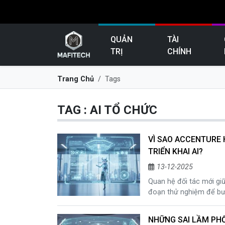
QUẢN
TÀI
TRỊ
CHÍNH
Trang Chủ
Tags
TAG : AI TỔ CHỨC
VÌ SAO ACCENTURE 
TRIỂN KHAI AI?
13-12-2025
Quan hệ đối tác mới gi
đoạn thử nghiệm để bư
NHỮNG SAI LẦM PHỔ