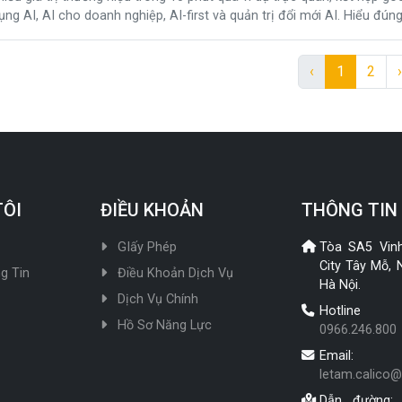
ụng AI, AI cho doanh nghiệp, AI-first và quản trị đổi mới AI. Hiểu đún
ơng hiệu bền vững ngay từ đầu.
‹
1
2
›
TÔI
ĐIỀU KHOẢN
THÔNG TIN 
GIấy Phép
Tòa SA5 Vin
City Tây Mỗ,
g Tin
Điều Khoản Dịch Vụ
Hà Nội.
Dịch Vụ Chính
Hotline
Hồ Sơ Năng Lực
0966.246.800
Email:
letam.calico
Dẫn đường