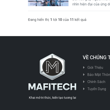
nhìn hiện đại của ứng d
brand value để xây thư
Đang hiển thị
1
tới
10
của
11
kết quả
VỀ CHÚNG 
Giới Thiệu
Bảo Mật Thôn
Chính Sách
Tuyển Dụng
Khai mở tri thức, kiến tạo tương lai