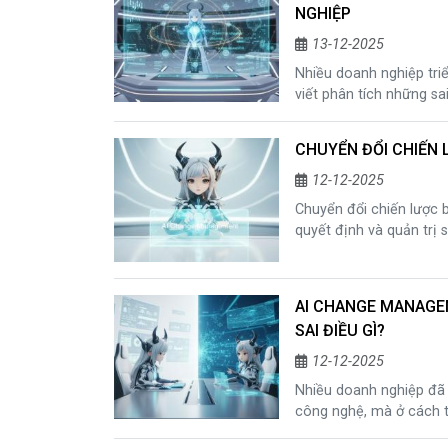
NGHIỆP
13-12-2025
Nhiều doanh nghiệp triể
viết phân tích những sa
quản trị, giúp doanh ng
lược dài hạn.
CHUYỂN ĐỔI CHIẾN 
12-12-2025
Chuyển đổi chiến lược 
quyết định và quản trị 
trò của AI trong quản tr
AI CHANGE MANAGEM
SAI ĐIỀU GÌ?
12-12-2025
Nhiều doanh nghiệp đã 
công nghệ, mà ở cách t
khác gì chuyển đổi số, v