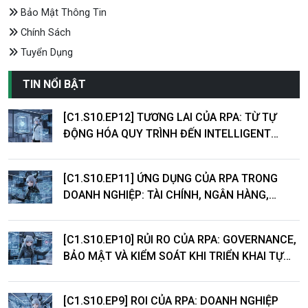
Bảo Mật Thông Tin
Chính Sách
Tuyển Dụng
TIN NỔI BẬT
[C1.S10.EP12] TƯƠNG LAI CỦA RPA: TỪ TỰ
ĐỘNG HÓA QUY TRÌNH ĐẾN INTELLIGENT
AUTOMATION
[C1.S10.EP11] ỨNG DỤNG CỦA RPA TRONG
DOANH NGHIỆP: TÀI CHÍNH, NGÂN HÀNG,
LOGISTICS VÀ DỊCH VỤ KHÁCH HÀNG
[C1.S10.EP10] RỦI RO CỦA RPA: GOVERNANCE,
BẢO MẬT VÀ KIỂM SOÁT KHI TRIỂN KHAI TỰ
ĐỘNG HÓA
[C1.S10.EP9] ROI CỦA RPA: DOANH NGHIỆP