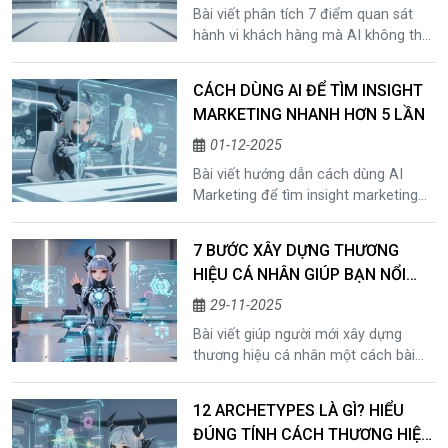
Bài viết phân tích 7 điểm quan sát
hành vi khách hàng mà AI không thể
nhìn thấy, từ micro-reaction đến cảm
xúc ẩn và rào cản vô hình. Giúp
CÁCH DÙNG AI ĐỂ TÌM INSIGHT
marketer tìm insight thật, tăng độ
MARKETING NHANH HƠN 5 LẦN
chính xác và kết hợp hiệu quả giữa
quan sát và marketing AI.
01-12-2025
Bài viết hướng dẫn cách dùng AI
Marketing để tìm insight marketing
nhanh hơn 5 lần, dựa trên phân tích
bình luận, hành vi khách hàng và dữ
7 BƯỚC XÂY DỰNG THƯƠNG
liệu lớn. Phù hợp cho người mới muốn
HIỆU CÁ NHÂN GIÚP BẠN NỔI
hiểu khách nhanh, chính xác và áp
BẬT TRONG 30 NGÀY
dụng vào nội dung – quảng cáo –
29-11-2025
sản phẩm.
Bài viết giúp người mới xây dựng
thương hiệu cá nhân một cách bài
bản bằng cách xác định giá trị cốt
lõi, định vị bản thân, thiết kế giọng
12 ARCHETYPES LÀ GÌ? HIỂU
nói thương hiệu và ứng dụng AI-first.
ĐÚNG TÍNH CÁCH THƯƠNG HIỆU
Đây là hướng dẫn toàn diện giúp cá