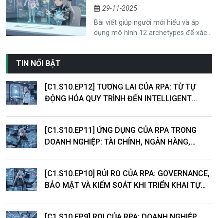
CHỈ TRONG VÀI PHÚT
nhân phát triển bền vững trong môi
29-11-2025
trường cạnh tranh và chuyển đổi số.
Bài viết giúp người mới hiểu và áp
dụng mô hình 12 archetypes để xác
định tính cách thương hiệu một cách
rõ ràng, dữ liệu hóa nhờ ứng dụng AI.
TIN NỔI BẬT
Doanh nghiệp có thể kết hợp AI cho
doanh nghiệp, chiến lược AI-first, AI
tổ chức và AI change management
[C1.S10.EP12] TƯƠNG LAI CỦA RPA: TỪ TỰ
để giữ giọng thương hiệu nhất quán
ĐỘNG HÓA QUY TRÌNH ĐẾN INTELLIGENT
trong mọi điểm chạm.
AUTOMATION
[C1.S10.EP11] ỨNG DỤNG CỦA RPA TRONG
DOANH NGHIỆP: TÀI CHÍNH, NGÂN HÀNG,
LOGISTICS VÀ DỊCH VỤ KHÁCH HÀNG
[C1.S10.EP10] RỦI RO CỦA RPA: GOVERNANCE,
BẢO MẬT VÀ KIỂM SOÁT KHI TRIỂN KHAI TỰ
ĐỘNG HÓA
[C1.S10.EP9] ROI CỦA RPA: DOANH NGHIỆP