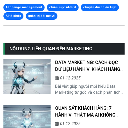
AI change management
chiến lược AI-first
chuyển đổi chiến lược
AI tổ chức
quản trị đổi mới AI
NỘI DUNG LIÊN QUAN ĐẾN MARKETING
DATA MARKETING: CÁCH ĐỌC
DỮ LIỆU HÀNH VI KHÁCH HÀNG
CHO NGƯỜI MỚI
01-12-2025
Bài viết giúp người mới hiểu Data
Marketing từ gốc và cách phân tích
dữ liệu hành vi khách hàng theo đúng
phương pháp. Học cách đọc
QUAN SÁT KHÁCH HÀNG: 7
customer data, tìm insight và tối ưu
HÀNH VI THẬT MÀ AI KHÔNG
customer journey để tăng chuyển
THẤY ĐƯỢC
đổi thực tế.
01-12-2025