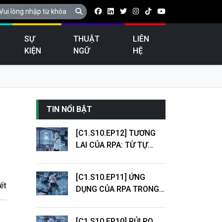
SỰ
THUẬT
LIÊN
KIỆN
NGỮ
HỆ
TIN NỔI BẬT
[C1.S10.EP12] TƯƠNG
LAI CỦA RPA: TỪ TỰ
ĐỘNG HÓA QUY TRÌNH
ĐẾN INTELLIGENT
[C1.S10.EP11] ỨNG
AUTOMATION
ết
DỤNG CỦA RPA TRONG
DOANH NGHIỆP: TÀI
CHÍNH, NGÂN HÀNG,
[C1.S10.EP10] RỦI RO