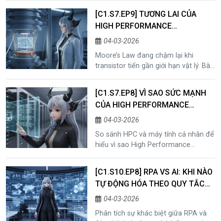
nơi dữ liệu, thiết bị và hành động
[C1.S7.EP9] TƯƠNG LAI CỦA
được kết nối trực tiếp trong cùng
HIGH PERFORMANCE
một môi trường vận hành
COMPUTING: 2NM, 3D
04-03-2026
PACKAGING VÀ KIẾN TRÚC HẬU-
Moore’s Law đang chậm lại khi
MOORE
transistor tiến gần giới hạn vật lý. Bài
viết phân tích tương lai của High
Performance Computing (HPC), từ
[C1.S7.EP8] VÌ SAO SỨC MẠNH
chip 2nm, 3D packaging đến các hệ
CỦA HIGH PERFORMANCE
thống AI-native và quantum
COMPUTING VƯỢT XA MÁY TÍNH
computing.
04-03-2026
CÁ NHÂN?
So sánh HPC và máy tính cá nhân để
hiểu vì sao High Performance
Computing có khả năng xử lý dữ liệu,
bộ nhớ và tốc độ mạng vượt trội, trở
[C1.S10.EP8] RPA VS AI: KHI NÀO
thành nền tảng cho các bài toán tính
TỰ ĐỘNG HÓA THEO QUY TẮC
toán lớn.
LÀ ĐỦ VÀ KHI NÀO CẦN TRÍ TUỆ
04-03-2026
NHÂN TẠO?
Phân tích sự khác biệt giữa RPA và