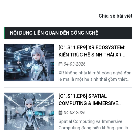
Chia sẻ bài viết
NỘI DUNG LIÊN QUAN ĐẾN CÔNG NGHỆ
[C1.S11.EP9] XR ECOSYSTEM:
KIẾN TRÚC HỆ SINH THÁI XR
TRONG DOANH NGHIỆP
04-03-2026
XR không phải là một công nghệ đơn
lẻ mà là một hệ sinh thái gồm thiết
bị, nền tảng phần mềm và dữ liệu. Khi
các lớp công nghệ này được kết nối,
[C1.S11.EP8] SPATIAL
XR có thể trở thành giao diện vận
COMPUTING & IMMERSIVE
hành giúp doanh nghiệp quan sát và
COMPUTING: KHI KHÔNG GIAN
tương tác với hệ thống số một cách
04-03-2026
trực quan hơn
TRỞ THÀNH GIAO DIỆN VẬN
Spatial Computing và Immersive
HÀNH
Computing đang biến không gian làm
việc thành giao diện của hệ thống số,