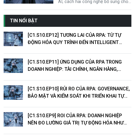
AI, cách hai công nghệ bổ sung cho
nhau và case study thực tế từ
JPMorgan và Siemens.
TIN NỔI BẬT
[C1.S10.EP12] TƯƠNG LAI CỦA RPA: TỪ TỰ
ĐỘNG HÓA QUY TRÌNH ĐẾN INTELLIGENT
AUTOMATION
[C1.S10.EP11] ỨNG DỤNG CỦA RPA TRONG
DOANH NGHIỆP: TÀI CHÍNH, NGÂN HÀNG,
LOGISTICS VÀ DỊCH VỤ KHÁCH HÀNG
[C1.S10.EP10] RỦI RO CỦA RPA: GOVERNANCE,
BẢO MẬT VÀ KIỂM SOÁT KHI TRIỂN KHAI TỰ
ĐỘNG HÓA
[C1.S10.EP9] ROI CỦA RPA: DOANH NGHIỆP
NÊN ĐO LƯỜNG GIÁ TRỊ TỰ ĐỘNG HÓA NHƯ
THẾ NÀO?