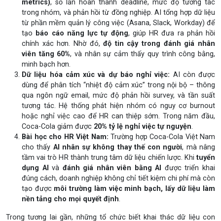
metrics)
, số lần hoàn thành deadline, mức độ tương tác
trong nhóm, và phản hồi từ đồng nghiệp. AI tổng hợp dữ liệu
từ phần mềm quản lý công việc (Asana, Slack, Workday) để
tạo
báo cáo năng lực tự động
, giúp HR đưa ra phản hồi
chính xác hơn. Nhờ đó,
độ tin cậy trong đánh giá nhân
viên tăng 60%
, và nhân sự cảm thấy quy trình công bằng,
minh bạch hơn.
Dữ liệu hóa cảm xúc và dự báo nghỉ việc:
AI còn được
dùng để phân tích “nhiệt độ cảm xúc” trong nội bộ – thông
qua ngôn ngữ email, mức độ phản hồi survey, và tần suất
tương tác. Hệ thống phát hiện nhóm có nguy cơ burnout
hoặc nghỉ việc cao để HR can thiệp sớm. Trong năm đầu,
Coca-Cola giảm được
20% tỷ lệ nghỉ việc tự nguyện
.
Bài học cho HR Việt Nam:
Trường hợp Coca-Cola Việt Nam
cho thấy
AI nhân sự không thay thế con người
, mà nâng
tầm vai trò HR thành trung tâm dữ liệu chiến lược. Khi
tuyển
dụng AI
và
đánh giá nhân viên bằng AI
được triển khai
đúng cách, doanh nghiệp không chỉ tiết kiệm chi phí mà còn
tạo được
môi trường làm việc minh bạch, lấy dữ liệu làm
nền tảng cho mọi quyết định
.
Trong tương lai gần, những tổ chức biết khai thác dữ liệu con