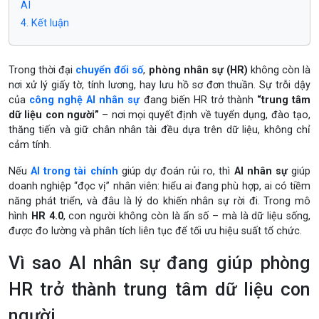
AI
4. Kết luận
Trong thời đại
chuyển đổi số
,
phòng nhân sự (HR)
không còn là
nơi xử lý giấy tờ, tính lương, hay lưu hồ sơ đơn thuần. Sự trỗi dậy
của
công nghệ AI nhân sự
đang biến HR trở thành
“trung tâm
dữ liệu con người”
– nơi mọi quyết định về tuyển dụng, đào tạo,
thăng tiến và giữ chân nhân tài đều dựa trên dữ liệu, không chỉ
cảm tính.
Nếu
AI trong tài chính
giúp dự đoán rủi ro, thì
AI nhân sự
giúp
doanh nghiệp “đọc vị” nhân viên: hiểu ai đang phù hợp, ai có tiềm
năng phát triển, và đâu là lý do khiến nhân sự rời đi. Trong mô
hình
HR 4.0
, con người không còn là ẩn số – mà là dữ liệu sống,
được đo lường và phân tích liên tục để tối ưu hiệu suất tổ chức.
Vì sao AI nhân sự đang giúp phòng
HR trở thành trung tâm dữ liệu con
người