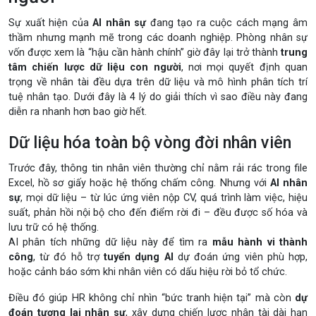
Sự xuất hiện của
AI nhân sự
đang tạo ra cuộc cách mạng âm
thầm nhưng mạnh mẽ trong các doanh nghiệp. Phòng nhân sự
vốn được xem là “hậu cần hành chính” giờ đây lại trở thành
trung
tâm chiến lược dữ liệu con người
, nơi mọi quyết định quan
trọng về nhân tài đều dựa trên dữ liệu và mô hình phân tích trí
tuệ nhân tạo. Dưới đây là 4 lý do giải thích vì sao điều này đang
diễn ra nhanh hơn bao giờ hết.
Dữ liệu hóa toàn bộ vòng đời nhân viên
Trước đây, thông tin nhân viên thường chỉ nằm rải rác trong file
Excel, hồ sơ giấy hoặc hệ thống chấm công. Nhưng với
AI nhân
sự
, mọi dữ liệu – từ lúc ứng viên nộp CV, quá trình làm việc, hiệu
suất, phản hồi nội bộ cho đến điểm rời đi – đều được số hóa và
lưu trữ có hệ thống.
AI phân tích những dữ liệu này để tìm ra
mẫu hành vi thành
công
, từ đó hỗ trợ
tuyển dụng AI
dự đoán ứng viên phù hợp,
hoặc cảnh báo sớm khi nhân viên có dấu hiệu rời bỏ tổ chức.
Điều đó giúp HR không chỉ nhìn “bức tranh hiện tại” mà còn
dự
đoán tương lai nhân sự
, xây dựng chiến lược nhân tài dài hạn