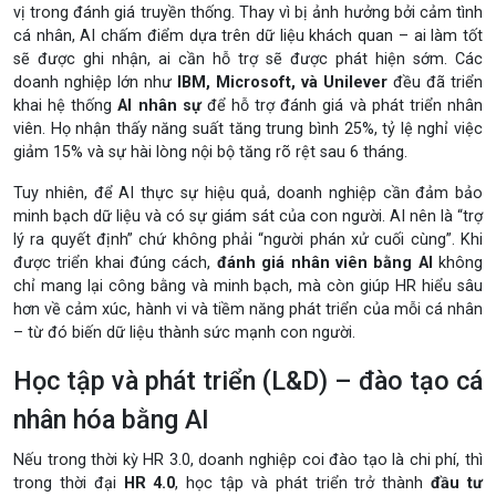
vị trong đánh giá truyền thống. Thay vì bị ảnh hưởng bởi cảm tình
cá nhân, AI chấm điểm dựa trên dữ liệu khách quan – ai làm tốt
sẽ được ghi nhận, ai cần hỗ trợ sẽ được phát hiện sớm. Các
doanh nghiệp lớn như
IBM, Microsoft, và Unilever
đều đã triển
khai hệ thống
AI nhân sự
để hỗ trợ đánh giá và phát triển nhân
viên. Họ nhận thấy năng suất tăng trung bình 25%, tỷ lệ nghỉ việc
giảm 15% và sự hài lòng nội bộ tăng rõ rệt sau 6 tháng.
Tuy nhiên, để AI thực sự hiệu quả, doanh nghiệp cần đảm bảo
minh bạch dữ liệu và có sự giám sát của con người. AI nên là “trợ
lý ra quyết định” chứ không phải “người phán xử cuối cùng”. Khi
được triển khai đúng cách,
đánh giá nhân viên bằng AI
không
chỉ mang lại công bằng và minh bạch, mà còn giúp HR hiểu sâu
hơn về cảm xúc, hành vi và tiềm năng phát triển của mỗi cá nhân
– từ đó biến dữ liệu thành sức mạnh con người.
Học tập và phát triển (L&D) – đào tạo cá
nhân hóa bằng AI
Nếu trong thời kỳ HR 3.0, doanh nghiệp coi đào tạo là chi phí, thì
trong thời đại
HR 4.0
, học tập và phát triển trở thành
đầu tư