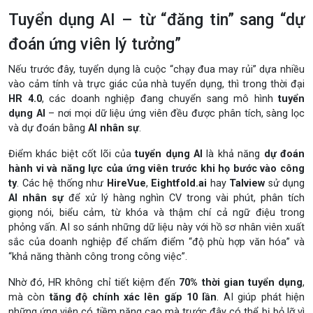
Tuyển dụng AI – từ “đăng tin” sang “dự
đoán ứng viên lý tưởng”
Nếu trước đây, tuyển dụng là cuộc “chạy đua may rủi” dựa nhiều
vào cảm tính và trực giác của nhà tuyển dụng, thì trong thời đại
HR 4.0
, các doanh nghiệp đang chuyển sang mô hình
tuyển
dụng AI
– nơi mọi dữ liệu ứng viên đều được phân tích, sàng lọc
và dự đoán bằng
AI nhân sự
.
Điểm khác biệt cốt lõi của
tuyển dụng AI
là khả năng
dự đoán
hành vi và năng lực của ứng viên trước khi họ bước vào công
ty
. Các hệ thống như
HireVue
,
Eightfold.ai
hay
Talview
sử dụng
AI nhân sự
để xử lý hàng nghìn CV trong vài phút, phân tích
giọng nói, biểu cảm, từ khóa và thậm chí cả ngữ điệu trong
phỏng vấn. AI so sánh những dữ liệu này với hồ sơ nhân viên xuất
sắc của doanh nghiệp để chấm điểm “độ phù hợp văn hóa” và
“khả năng thành công trong công việc”.
Nhờ đó, HR không chỉ tiết kiệm đến
70% thời gian tuyển dụng
,
mà còn
tăng độ chính xác lên gấp 10 lần
. AI giúp phát hiện
những ứng viên có tiềm năng cao mà trước đây có thể bị bỏ lỡ vì