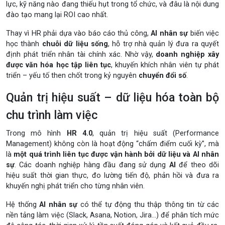
lực, kỹ năng nào đang thiếu hụt trong tổ chức, và đâu là nội dung
đào tạo mang lại ROI cao nhất.
Thay vì HR phải dựa vào báo cáo thủ công,
AI nhân sự
biến việc
học thành
chuỗi dữ liệu sống
, hỗ trợ nhà quản lý đưa ra quyết
định phát triển nhân tài chính xác. Nhờ vậy,
doanh nghiệp xây
được văn hóa học tập liên tục
, khuyến khích nhân viên tự phát
triển – yếu tố then chốt trong kỷ nguyên
chuyển đổi số
.
Quản trị hiệu suất – dữ liệu hóa toàn bộ
chu trình làm việc
Trong mô hình
HR 4.0
, quản trị hiệu suất (Performance
Management) không còn là hoạt động “chấm điểm cuối kỳ”, mà
là
một quá trình liên tục được vận hành bởi dữ liệu và AI nhân
sự
. Các doanh nghiệp hàng đầu đang sử dụng
AI
để theo dõi
hiệu suất thời gian thực, đo lường tiến độ, phản hồi và đưa ra
khuyến nghị phát triển cho từng nhân viên.
Hệ thống
AI nhân sự
có thể tự động thu thập thông tin từ các
nền tảng làm việc (Slack, Asana, Notion, Jira...) để phân tích mức