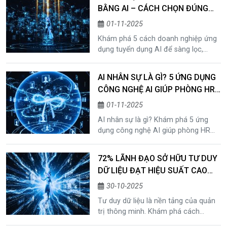
ưu hiệu suất.
BẰNG AI – CÁCH CHỌN ĐÚNG
NGƯỜI NHANH GẤP 10 LẦN
01-11-2025
Khám phá 5 cách doanh nghiệp ứng
dụng tuyển dụng AI để sàng lọc,
đánh giá và chọn đúng nhân tài
nhanh gấp 10 lần — tối ưu hiệu suất
AI NHÂN SỰ LÀ GÌ? 5 ỨNG DỤNG
phòng nhân sự cùng Mafitech.
CÔNG NGHỆ AI GIÚP PHÒNG HR
LÀM VIỆC THÔNG MINH HƠN
01-11-2025
AI nhân sự là gì? Khám phá 5 ứng
dụng công nghệ AI giúp phòng HR
tuyển dụng nhanh hơn, đánh giá
chính xác và nâng cao trải nghiệm
72% LÃNH ĐẠO SỞ HỮU TƯ DUY
nhân viên — xem chi tiết tại Mafitech.
DỮ LIỆU ĐẠT HIỆU SUẤT CAO
HƠN – BÍ QUYẾT CỦA QUẢN TRỊ
30-10-2025
THÔNG MINH THỜI AI
Tư duy dữ liệu là nền tảng của quản
trị thông minh. Khám phá cách
mindset AI giúp nhà lãnh đạo AI-first