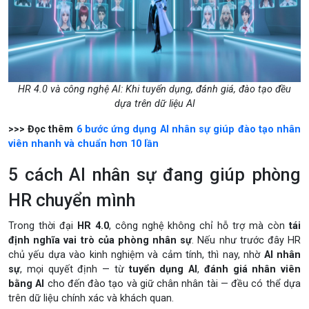
HR 4.0 và công nghệ AI: Khi tuyển dụng, đánh giá, đào tạo đều
dựa trên dữ liệu AI
>>> Đọc thêm
6 bước ứng dụng AI nhân sự giúp đào tạo nhân
viên nhanh và chuẩn hơn 10 lần
5 cách AI nhân sự đang giúp phòng
HR chuyển mình
Trong thời đại
HR 4.0
, công nghệ không chỉ hỗ trợ mà còn
tái
định nghĩa vai trò của phòng nhân sự
. Nếu như trước đây HR
chủ yếu dựa vào kinh nghiệm và cảm tính, thì nay, nhờ
AI nhân
sự
, mọi quyết định — từ
tuyển dụng AI
,
đánh giá nhân viên
bằng AI
cho đến đào tạo và giữ chân nhân tài — đều có thể dựa
trên dữ liệu chính xác và khách quan.