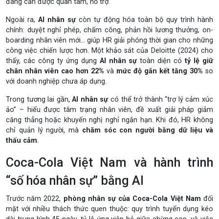
đang cần được quan tâm, hỗ trợ.
Ngoài ra,
AI nhân sự
còn tự động hóa toàn bộ quy trình hành
chính: duyệt nghỉ phép, chấm công, phản hồi lương thưởng, on-
boarding nhân viên mới… giúp HR giải phóng thời gian cho những
công việc chiến lược hơn. Một khảo sát của Deloitte (2024) cho
thấy, các công ty ứng dụng
AI nhân sự
toàn diện có
tỷ lệ giữ
chân nhân viên cao hơn 22%
và
mức độ gắn kết tăng 30%
so
với doanh nghiệp chưa áp dụng.
Trong tương lai gần,
AI nhân sự
có thể trở thành “trợ lý cảm xúc
ảo” – hiểu được tâm trạng nhân viên, đề xuất giải pháp giảm
căng thẳng hoặc khuyến nghị nghỉ ngắn hạn. Khi đó, HR không
chỉ quản lý người, mà
chăm sóc con người bằng dữ liệu và
thấu cảm
.
Coca-Cola Việt Nam và hành trình
“số hóa nhân sự” bằng AI
Trước năm 2022,
phòng nhân sự của Coca-Cola Việt Nam
đối
mặt với nhiều thách thức quen thuộc: quy trình tuyển dụng kéo