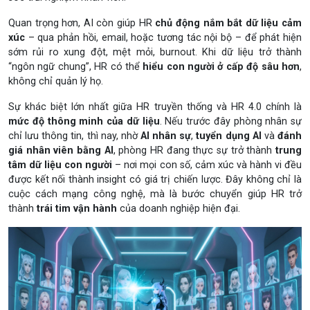
Quan trọng hơn, AI còn giúp HR
chủ động nắm bắt dữ liệu cảm
xúc
– qua phản hồi, email, hoặc tương tác nội bộ – để phát hiện
sớm rủi ro xung đột, mệt mỏi, burnout. Khi dữ liệu trở thành
“ngôn ngữ chung”, HR có thể
hiểu con người ở cấp độ sâu hơn
,
không chỉ quản lý họ.
Sự khác biệt lớn nhất giữa HR truyền thống và HR 4.0 chính là
mức độ thông minh của dữ liệu
. Nếu trước đây phòng nhân sự
chỉ lưu thông tin, thì nay, nhờ
AI nhân sự
,
tuyển dụng AI
và
đánh
giá nhân viên bằng AI
, phòng HR đang thực sự trở thành
trung
tâm dữ liệu con người
– nơi mọi con số, cảm xúc và hành vi đều
được kết nối thành insight có giá trị chiến lược. Đây không chỉ là
cuộc cách mạng công nghệ, mà là bước chuyển giúp HR trở
thành
trái tim vận hành
của doanh nghiệp hiện đại.