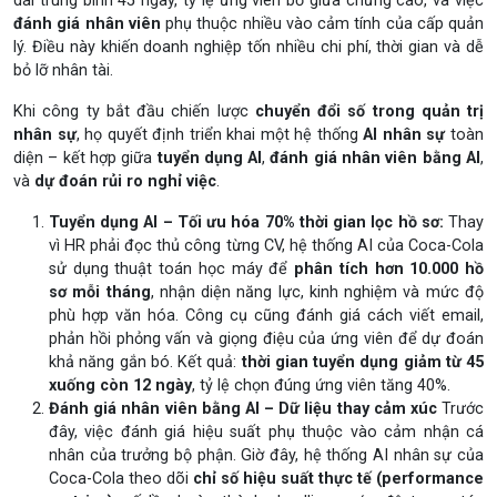
dài trung bình 45 ngày, tỷ lệ ứng viên bỏ giữa chừng cao, và việc
đánh giá nhân viên
phụ thuộc nhiều vào cảm tính của cấp quản
lý. Điều này khiến doanh nghiệp tốn nhiều chi phí, thời gian và dễ
bỏ lỡ nhân tài.
Khi công ty bắt đầu chiến lược
chuyển đổi số trong quản trị
nhân sự
, họ quyết định triển khai một hệ thống
AI nhân sự
toàn
diện – kết hợp giữa
tuyển dụng AI
,
đánh giá nhân viên bằng AI
,
và
dự đoán rủi ro nghỉ việc
.
Tuyển dụng AI – Tối ưu hóa 70% thời gian lọc hồ sơ:
Thay
vì HR phải đọc thủ công từng CV, hệ thống AI của Coca-Cola
sử dụng thuật toán học máy để
phân tích hơn 10.000 hồ
sơ mỗi tháng
, nhận diện năng lực, kinh nghiệm và mức độ
phù hợp văn hóa. Công cụ cũng đánh giá cách viết email,
phản hồi phỏng vấn và giọng điệu của ứng viên để dự đoán
khả năng gắn bó. Kết quả:
thời gian tuyển dụng giảm từ 45
xuống còn 12 ngày
, tỷ lệ chọn đúng ứng viên tăng 40%.
Đánh giá nhân viên bằng AI – Dữ liệu thay cảm xúc
Trước
đây, việc đánh giá hiệu suất phụ thuộc vào cảm nhận cá
nhân của trưởng bộ phận. Giờ đây, hệ thống AI nhân sự của
Coca-Cola theo dõi
chỉ số hiệu suất thực tế (performance