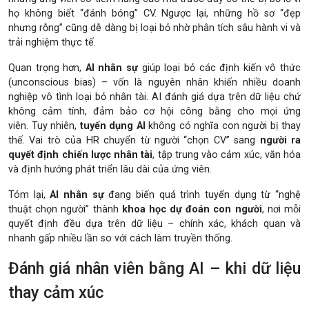
họ không biết “đánh bóng” CV. Ngược lại, những hồ sơ “đẹp
nhưng rỗng” cũng dễ dàng bị loại bỏ nhờ phân tích sâu hành vi và
trải nghiệm thực tế.
Quan trọng hơn,
AI nhân sự
giúp loại bỏ các định kiến vô thức
(unconscious bias) – vốn là nguyên nhân khiến nhiều doanh
nghiệp vô tình loại bỏ nhân tài. AI đánh giá dựa trên dữ liệu chứ
không cảm tính, đảm bảo cơ hội công bằng cho mọi ứng
viên. Tuy nhiên,
tuyển dụng AI
không có nghĩa con người bị thay
thế. Vai trò của HR chuyển từ người “chọn CV” sang
người ra
quyết định chiến lược nhân tài
, tập trung vào cảm xúc, văn hóa
và định hướng phát triển lâu dài của ứng viên.
Tóm lại,
AI nhân sự
đang biến quá trình tuyển dụng từ “nghệ
thuật chọn người” thành
khoa học dự đoán con người
, nơi mỗi
quyết định đều dựa trên dữ liệu – chính xác, khách quan và
nhanh gấp nhiều lần so với cách làm truyền thống.
Đánh giá nhân viên bằng AI – khi dữ liệu
thay cảm xúc