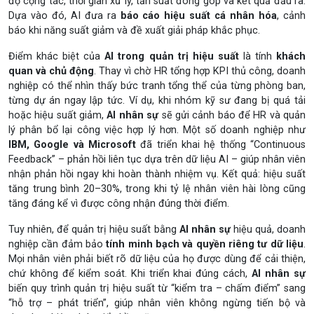
độ cộng tác, thời gian xử lý, tần suất đóng góp và kết quả đầu ra.
Dựa vào đó, AI đưa ra
báo cáo hiệu suất cá nhân hóa
, cảnh
báo khi năng suất giảm và đề xuất giải pháp khắc phục.
Điểm khác biệt của
AI trong quản trị hiệu suất
là tính
khách
quan và chủ động
. Thay vì chờ HR tổng hợp KPI thủ công, doanh
nghiệp có thể nhìn thấy bức tranh tổng thể của từng phòng ban,
từng dự án ngay lập tức. Ví dụ, khi nhóm kỹ sư đang bị quá tải
hoặc hiệu suất giảm,
AI nhân sự
sẽ gửi cảnh báo để HR và quản
lý phân bổ lại công việc hợp lý hơn. Một số doanh nghiệp như
IBM, Google và Microsoft
đã triển khai hệ thống “Continuous
Feedback” – phản hồi liên tục dựa trên dữ liệu AI – giúp nhân viên
nhận phản hồi ngay khi hoàn thành nhiệm vụ. Kết quả: hiệu suất
tăng trung bình 20–30%, trong khi tỷ lệ nhân viên hài lòng cũng
tăng đáng kể vì được công nhận đúng thời điểm.
Tuy nhiên, để quản trị hiệu suất bằng
AI nhân sự
hiệu quả, doanh
nghiệp cần đảm bảo
tính minh bạch và quyền riêng tư dữ liệu
.
Mọi nhân viên phải biết rõ dữ liệu của họ được dùng để cải thiện,
chứ không để kiểm soát. Khi triển khai đúng cách,
AI nhân sự
biến quy trình quản trị hiệu suất từ “kiểm tra – chấm điểm” sang
“hỗ trợ – phát triển”, giúp nhân viên không ngừng tiến bộ và