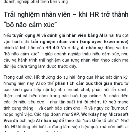
doanh nghiệp phát triển bền vững.
Trải nghiệm nhân viên – khi HR trở thành
“bộ não cảm xúc”
Nếu
tuyển dụng AI
và
đánh giá nhân viên bằng AI
là hai trụ cột
vận hành, thì
trải nghiệm nhân viên (Employee Experience)
chính là linh hồn của
HR 4.0
. Và ở đây,
AI nhân sự
đóng vai trò
“bộ não cảm xúc” – giúp doanh nghiệp thấu hiểu cảm xúc, nhu
cầu và hành trình trải nghiệm của từng nhân viên theo cách mà
dữ liệu chưa từng làm được trước đây.
Trong quá khứ, HR thường đo sự hài lòng qua khảo sát định kỳ.
Nhưng hiện nay,
AI
có thể
phân tích cảm xúc thời gian thực
từ
các kênh giao tiếp nội bộ như email, chat, phản hồi ẩn danh,
thậm chí cả biểu cảm trong các buổi họp online. AI nhận diện
các tín hiệu tiêu cực – như tần suất trả lời chậm, từ ngữ mang
tính căng thẳng – và cảnh báo sớm cho HR về nguy cơ “burnout”
hoặc nghỉ việc. Các tập đoàn như
SAP
,
Workday
hay
Microsoft
Viva
đã tích hợp
AI nhân sự
để theo dõi “sức khỏe tổ chức”. Nhờ
đó, HR không chỉ biết ai đang làm việc hiệu quả, mà còn biết ai