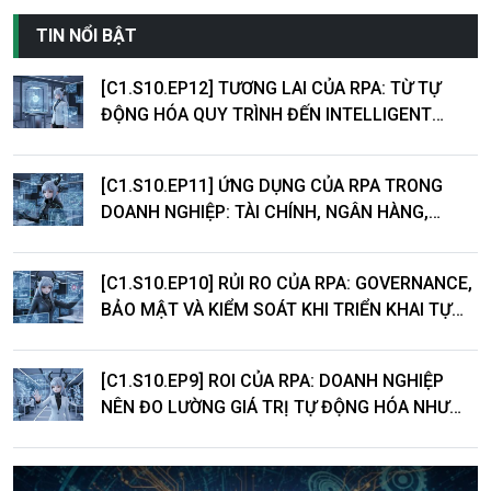
ra quyết định nhanh, chính xác và
TIN NỔI BẬT
bền vững hơn.
[C1.S10.EP12] TƯƠNG LAI CỦA RPA: TỪ TỰ
ĐỘNG HÓA QUY TRÌNH ĐẾN INTELLIGENT
AUTOMATION
[C1.S10.EP11] ỨNG DỤNG CỦA RPA TRONG
DOANH NGHIỆP: TÀI CHÍNH, NGÂN HÀNG,
LOGISTICS VÀ DỊCH VỤ KHÁCH HÀNG
[C1.S10.EP10] RỦI RO CỦA RPA: GOVERNANCE,
BẢO MẬT VÀ KIỂM SOÁT KHI TRIỂN KHAI TỰ
ĐỘNG HÓA
[C1.S10.EP9] ROI CỦA RPA: DOANH NGHIỆP
NÊN ĐO LƯỜNG GIÁ TRỊ TỰ ĐỘNG HÓA NHƯ
THẾ NÀO?