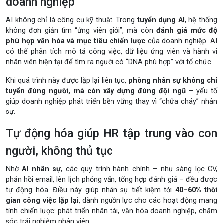
doanh nghiệp
AI không chỉ là công cụ kỹ thuật. Trong
tuyển dụng AI
, hệ thống
không đơn giản tìm “ứng viên giỏi”, mà còn
đánh giá mức độ
phù hợp văn hóa và mục tiêu chiến lược
của doanh nghiệp. AI
có thể phân tích mô tả công việc, dữ liệu ứng viên và hành vi
nhân viên hiện tại để tìm ra người có “DNA phù hợp” với tổ chức.
Khi quá trình này được lặp lại liên tục,
phòng nhân sự không chỉ
tuyển đúng người, mà còn xây dựng đúng đội ngũ
– yếu tố
giúp doanh nghiệp phát triển bền vững thay vì “chữa cháy” nhân
sự.
Tự động hóa giúp HR tập trung vào con
người, không thủ tục
Nhờ
AI nhân sự
, các quy trình hành chính – như sàng lọc CV,
phản hồi email, lên lịch phỏng vấn, tổng hợp đánh giá – đều được
tự động hóa. Điều này giúp nhân sự tiết kiệm tới
40–60% thời
gian công việc lặp lại
, dành nguồn lực cho các hoạt động mang
tính chiến lược: phát triển nhân tài, văn hóa doanh nghiệp, chăm
sóc trải nghiệm nhân viên.