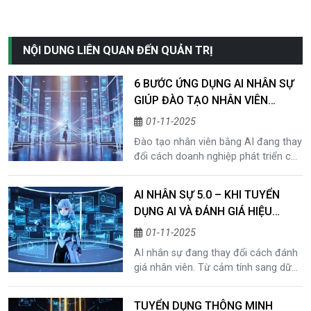
NỘI DUNG LIÊN QUAN ĐẾN QUẢN TRỊ
6 BƯỚC ỨNG DỤNG AI NHÂN SỰ
GIÚP ĐÀO TẠO NHÂN VIÊN
NHANH VÀ CHUẨN HƠN 10 LẦN
01-11-2025
Đào tạo nhân viên bằng AI đang thay
đổi cách doanh nghiệp phát triển con
người. Khám phá 6 bước xây lộ trình
học cá nhân hóa hiệu quả cùng
AI NHÂN SỰ 5.0 – KHI TUYỂN
Mafitech.
DỤNG AI VÀ ĐÁNH GIÁ HIỆU
SUẤT CÙNG NÓI TIẾNG DỮ LIỆU
01-11-2025
AI nhân sự đang thay đổi cách đánh
giá nhân viên. Từ cảm tính sang dữ
liệu, bài viết chia sẻ 5 cách doanh
nghiệp ứng dụng công nghệ AI để tối
TUYỂN DỤNG THÔNG MINH