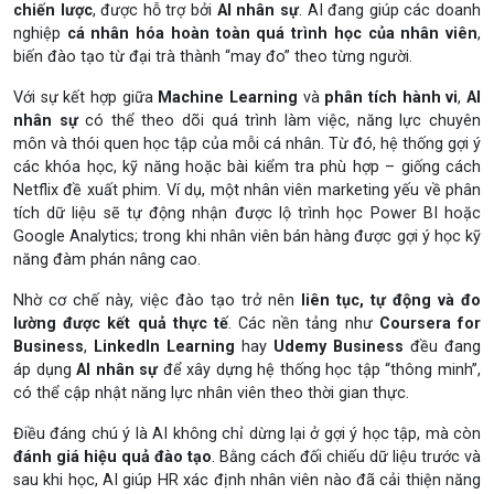
chiến lược
, được hỗ trợ bởi
AI nhân sự
. AI đang giúp các doanh
nghiệp
cá nhân hóa hoàn toàn quá trình học của nhân viên
,
biến đào tạo từ đại trà thành “may đo” theo từng người.
Với sự kết hợp giữa
Machine Learning
và
phân tích hành vi
,
AI
nhân sự
có thể theo dõi quá trình làm việc, năng lực chuyên
môn và thói quen học tập của mỗi cá nhân. Từ đó, hệ thống gợi ý
các khóa học, kỹ năng hoặc bài kiểm tra phù hợp – giống cách
Netflix đề xuất phim. Ví dụ, một nhân viên marketing yếu về phân
tích dữ liệu sẽ tự động nhận được lộ trình học Power BI hoặc
Google Analytics; trong khi nhân viên bán hàng được gợi ý học kỹ
năng đàm phán nâng cao.
Nhờ cơ chế này, việc đào tạo trở nên
liên tục, tự động và đo
lường được kết quả thực tế
. Các nền tảng như
Coursera for
Business
,
LinkedIn Learning
hay
Udemy Business
đều đang
áp dụng
AI nhân sự
để xây dựng hệ thống học tập “thông minh”,
có thể cập nhật năng lực nhân viên theo thời gian thực.
Điều đáng chú ý là AI không chỉ dừng lại ở gợi ý học tập, mà còn
đánh giá hiệu quả đào tạo
. Bằng cách đối chiếu dữ liệu trước và
sau khi học, AI giúp HR xác định nhân viên nào đã cải thiện năng