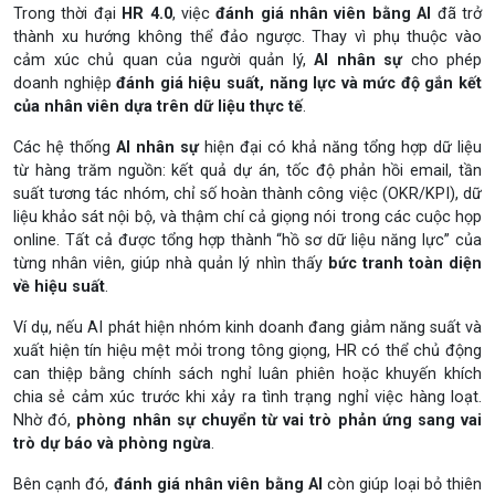
Trong thời đại
HR 4.0
, việc
đánh giá nhân viên bằng AI
đã trở
thành xu hướng không thể đảo ngược. Thay vì phụ thuộc vào
cảm xúc chủ quan của người quản lý,
AI nhân sự
cho phép
doanh nghiệp
đánh giá hiệu suất, năng lực và mức độ gắn kết
của nhân viên dựa trên dữ liệu thực tế
.
Các hệ thống
AI nhân sự
hiện đại có khả năng tổng hợp dữ liệu
từ hàng trăm nguồn: kết quả dự án, tốc độ phản hồi email, tần
suất tương tác nhóm, chỉ số hoàn thành công việc (OKR/KPI), dữ
liệu khảo sát nội bộ, và thậm chí cả giọng nói trong các cuộc họp
online. Tất cả được tổng hợp thành “hồ sơ dữ liệu năng lực” của
từng nhân viên, giúp nhà quản lý nhìn thấy
bức tranh toàn diện
về hiệu suất
.
Ví dụ, nếu AI phát hiện nhóm kinh doanh đang giảm năng suất và
xuất hiện tín hiệu mệt mỏi trong tông giọng, HR có thể chủ động
can thiệp bằng chính sách nghỉ luân phiên hoặc khuyến khích
chia sẻ cảm xúc trước khi xảy ra tình trạng nghỉ việc hàng loạt.
Nhờ đó,
phòng nhân sự chuyển từ vai trò phản ứng sang vai
trò dự báo và phòng ngừa
.
Bên cạnh đó,
đánh giá nhân viên bằng AI
còn giúp loại bỏ thiên