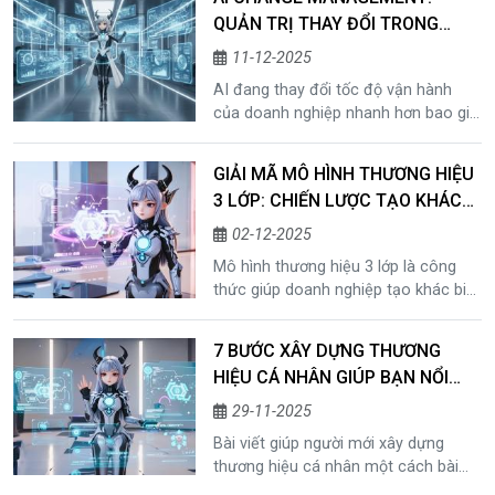
chọn công nghệ, mà là quyết định
QUẢN TRỊ THAY ĐỔI TRONG
chiến lược, cùng vai trò của quản trị
THỜI ĐẠI AI
AI và AI trong quản trị qua case
11-12-2025
study thực tế từ Microsoft.
AI đang thay đổi tốc độ vận hành
của doanh nghiệp nhanh hơn bao giờ
hết. Để thích nghi bền vững, tổ chức
cần một hệ thống AI change
GIẢI MÃ MÔ HÌNH THƯƠNG HIỆU
management rõ ràng, dựa trên dữ
3 LỚP: CHIẾN LƯỢC TẠO KHÁC
liệu và chiến lược AI-first. Bài viết
BIỆT HIỆU QUẢ NHẤT HIỆN NAY
phân tích cách quản trị đổi mới AI
02-12-2025
hiệu quả, quy trình triển khai và case
Mô hình thương hiệu 3 lớp là công
study thực tế từ DBS Bank.
thức giúp doanh nghiệp tạo khác biệt
thực sự, từ cốt lõi bên trong đến trải
nghiệm và hình ảnh bên ngoài. Bài
7 BƯỚC XÂY DỰNG THƯƠNG
viết giải thích rõ mô hình, cách triển
HIỆU CÁ NHÂN GIÚP BẠN NỔI
khai và lý do đây là chiến lược hiệu
BẬT TRONG 30 NGÀY
quả nhất hiện nay.
29-11-2025
Bài viết giúp người mới xây dựng
thương hiệu cá nhân một cách bài
bản bằng cách xác định giá trị cốt