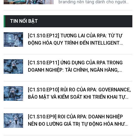
branding nền tảng dành cho người
mới, giải thích theo góc nhìn hiện đại
gắn với ứng dụng AI, AI cho doanh
TIN NỔI BẬT
nghiệp và chiến lược AI-first. Hiểu
đúng để xây thương hiệu nhất quán,
khác biệt và bền vững trong kỷ
[C1.S10.EP12] TƯƠNG LAI CỦA RPA: TỪ TỰ
nguyên chuyển đổi số.
ĐỘNG HÓA QUY TRÌNH ĐẾN INTELLIGENT
AUTOMATION
[C1.S10.EP11] ỨNG DỤNG CỦA RPA TRONG
DOANH NGHIỆP: TÀI CHÍNH, NGÂN HÀNG,
LOGISTICS VÀ DỊCH VỤ KHÁCH HÀNG
[C1.S10.EP10] RỦI RO CỦA RPA: GOVERNANCE,
BẢO MẬT VÀ KIỂM SOÁT KHI TRIỂN KHAI TỰ
ĐỘNG HÓA
[C1.S10.EP9] ROI CỦA RPA: DOANH NGHIỆP
NÊN ĐO LƯỜNG GIÁ TRỊ TỰ ĐỘNG HÓA NHƯ
THẾ NÀO?