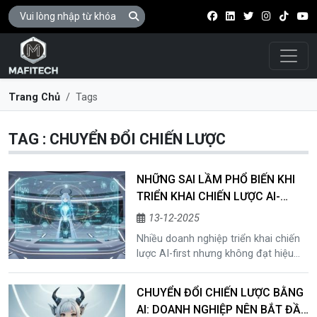
Điều 
Trang Chủ
Tags
TAG : CHUYỂN ĐỔI CHIẾN LƯỢC
NHỮNG SAI LẦM PHỔ BIẾN KHI
TRIỂN KHAI CHIẾN LƯỢC AI-
FIRST TRONG DOANH NGHIỆP
13-12-2025
Nhiều doanh nghiệp triển khai chiến
lược AI-first nhưng không đạt hiệu
quả như kỳ vọng. Bài viết phân tích
những sai lầm phổ biến từ nhận thức,
CHUYỂN ĐỔI CHIẾN LƯỢC BẰNG
cách triển khai đến quản trị AI và AI
AI: DOANH NGHIỆP NÊN BẮT ĐẦU
trong quản trị, giúp doanh nghiệp