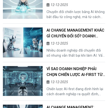
TỪ ĐÂU?
tránh đi sai hướng và xây dựng AI-
12-12-2025
first như một năng lực chiến lược dài
Chuyển đổi chiến lược bằng AI không
hạn.
bắt đầu từ công nghệ, mà từ cách
doanh nghiệp ra quyết định và quản
trị sự thay đổi. Bài viết giúp doanh
AI CHANGE MANAGEMENT KHÁC
nghiệp xác định điểm bắt đầu đúng,
GÌ CHUYỂN ĐỔI SỐ? DOANH
vai trò của AI trong quản trị, quản trị
NGHIỆP ĐANG HIỂU SAI ĐIỀU GÌ?
AI và lộ trình triển khai AI chiến lược
12-12-2025
một cách bền vững.
Nhiều doanh nghiệp đã chuyển đổi
số nhưng vẫn thất bại khi làm AI. Vấn
đề không nằm ở công nghệ, mà ở
cách tổ chức quản trị sự thay đổi. Bài
VÌ SAO DOANH NGHIỆP PHẢI
viết phân tích AI Change
CHỌN CHIẾN LƯỢC AI-FIRST TỪ
Management khác gì chuyển đổi số,
BÂY GIỜ?
vì sao thiếu quản trị AI khiến AI
12-12-2025
không tạo ra giá trị, và vai trò của AI
Chiến lược AI-first đang định hình lại
trong quản trị chiến lược doanh
cách doanh nghiệp ra quyết định,
nghiệp.
vận hành và cạnh tranh. Bài viết phân
tích vì sao AI-first không còn là lựa
AI CHANGE MANAGEMENT: