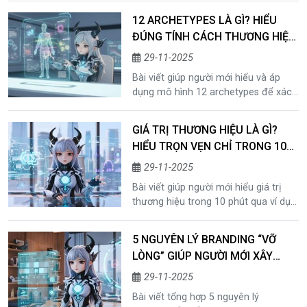
lõi, định vị bản thân, thiết kế giọng
12 ARCHETYPES LÀ GÌ? HIỂU
nói thương hiệu và ứng dụng AI-first.
ĐÚNG TÍNH CÁCH THƯƠNG HIỆU
Đây là hướng dẫn toàn diện giúp cá
CHỈ TRONG VÀI PHÚT
nhân phát triển bền vững trong môi
29-11-2025
trường cạnh tranh và chuyển đổi số.
Bài viết giúp người mới hiểu và áp
dụng mô hình 12 archetypes để xác
định tính cách thương hiệu một cách
rõ ràng, dữ liệu hóa nhờ ứng dụng AI.
GIÁ TRỊ THƯƠNG HIỆU LÀ GÌ?
Doanh nghiệp có thể kết hợp AI cho
HIỂU TRỌN VẸN CHỈ TRONG 10
doanh nghiệp, chiến lược AI-first, AI
PHÚT (KÈM VÍ DỤ SIÊU DỄ HIỂU)
tổ chức và AI change management
29-11-2025
để giữ giọng thương hiệu nhất quán
Bài viết giúp người mới hiểu giá trị
trong mọi điểm chạm.
thương hiệu trong 10 phút qua ví dụ
trực quan, kết hợp góc nhìn hiện đại
của ứng dụng AI, AI cho doanh
5 NGUYÊN LÝ BRANDING “VỠ
nghiệp, AI-first và quản trị đổi mới AI.
LÒNG” GIÚP NGƯỜI MỚI XÂY
Hiểu đúng brand value để xây thương
THƯƠNG HIỆU ĐÚNG NGAY TỪ
hiệu bền vững ngay từ đầu.
29-11-2025
ĐẦU
Bài viết tổng hợp 5 nguyên lý