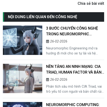
Chia sẻ bài viết
NỘI DUNG LIÊN QUAN ĐẾN CÔNG NGHỆ
3 BƯỚC CHUYỂN CÔNG NGHỆ
TRONG NEUROMORPHIC
ENGINEERING MỞ RA LỐI THOÁT
26-02-2026
CHO XE TỰ LÁI VÀ HỆ THỐNG
Neuromorphic Engineering mở ra
ADAS
hướng đi mới cho xe tự lái và hệ
thống ADAS thông qua event based
vision, DVS và chip mô phỏng thần
NỀN TẢNG AN NINH MẠNG: CIA
kinh.
TRIAD, HUMAN FACTOR VÀ BẢN
CHẤT CỦA RỦI RO SỐ
26-02-2026
Phân tích sâu mô hình CIA Triad, vai
trò yếu tố con người và bản chất rủi
ro trong hệ thống an ninh mạng hiện
đại.
NEUROMORPHIC COMPUTING: