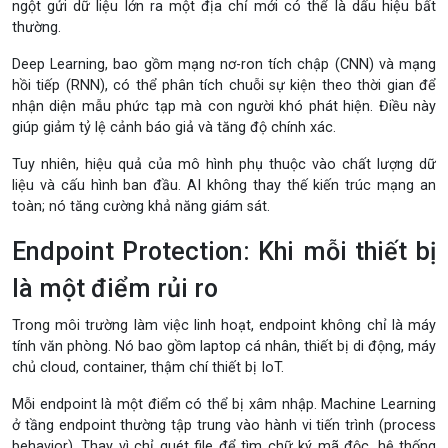
ngột gửi dữ liệu lớn ra một địa chỉ mới có thể là dấu hiệu bất
thường.
Deep Learning, bao gồm mạng nơ-ron tích chập (CNN) và mạng
hồi tiếp (RNN), có thể phân tích chuỗi sự kiện theo thời gian để
nhận diện mẫu phức tạp mà con người khó phát hiện. Điều này
giúp giảm tỷ lệ cảnh báo giả và tăng độ chính xác.
Tuy nhiên, hiệu quả của mô hình phụ thuộc vào chất lượng dữ
liệu và cấu hình ban đầu. AI không thay thế kiến trúc mạng an
toàn; nó tăng cường khả năng giám sát.
Endpoint Protection: Khi mỗi thiết bị
là một điểm rủi ro
Trong môi trường làm việc linh hoạt, endpoint không chỉ là máy
tính văn phòng. Nó bao gồm laptop cá nhân, thiết bị di động, máy
chủ cloud, container, thậm chí thiết bị IoT.
Mỗi endpoint là một điểm có thể bị xâm nhập. Machine Learning
ở tầng endpoint thường tập trung vào hành vi tiến trình (process
behavior). Thay vì chỉ quét file để tìm chữ ký mã độc, hệ thống