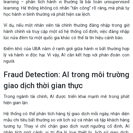
learning – phân tích hành vi thường là bài toán unsupervised
learning. Hệ thống không có nhãn “tấn công” rõ ràng, mà phải tự
học hành vi bình thường và phát hiện sai lệch.
Ví dụ, nếu một nhân viên tài chính thường đăng nhập trong giờ
hành chính và truy cập một số hệ thống cố định, việc đăng nhập
lúc nửa đêm từ một quốc gia khác có thể là tín hiệu cảnh báo.
Điểm khó của UBA nằm ở ranh giới giữa hành vi bất thường hợp
lý và hành vi độc hại. Vì vậy, AI cần kết hợp với phán đoán con
người.
Fraud Detection: AI trong môi trường
giao dịch thời gian thực
Trong ngành tài chính, AI được triển khai mạnh mẽ trong phát
hiện gian lận.
Hệ thống có thể phân tích hàng tỷ giao dịch mỗi ngày, nhận diện
mẫu chi tiêu bất thường so với lịch sử cá nhân và tập khách hàng
tương tự. Thay vì chỉ chặn giao dịch vượt ngưỡng cố định, AI
phân tích ngữ cảnh: vị trí địa lý, loại thiết bị, lịch sử giao dịch,