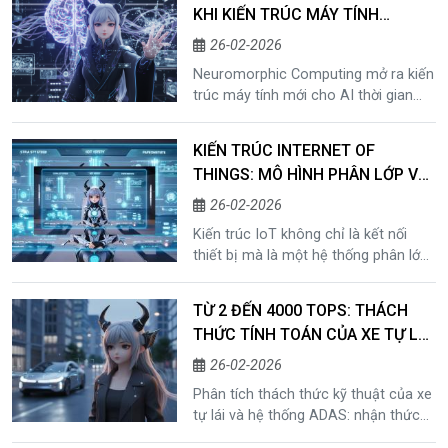
KHI KIẾN TRÚC MÁY TÍNH
TRUYỀN THỐNG KHÔNG CÒN ĐỦ
26-02-2026
Neuromorphic Computing mở ra kiến
trúc máy tính mới cho AI thời gian
thực, tiết kiệm năng lượng và phù
hợp Edge Intelligence.
KIẾN TRÚC INTERNET OF
THINGS: MÔ HÌNH PHÂN LỚP VÀ
HỆ SINH THÁI CLOUD TRONG HỆ
26-02-2026
THỐNG IOT
Kiến trúc IoT không chỉ là kết nối
thiết bị mà là một hệ thống phân lớp
từ cảm biến đến Cloud, nơi dữ liệu
được thu thập, truyền tải và chuyển
TỪ 2 ĐẾN 4000 TOPS: THÁCH
hóa thành giá trị.
THỨC TÍNH TOÁN CỦA XE TỰ LÁI
VÀ HỆ THỐNG ADAS
26-02-2026
Phân tích thách thức kỹ thuật của xe
tự lái và hệ thống ADAS: nhận thức
thị giác, mô hình thế giới, yêu cầu