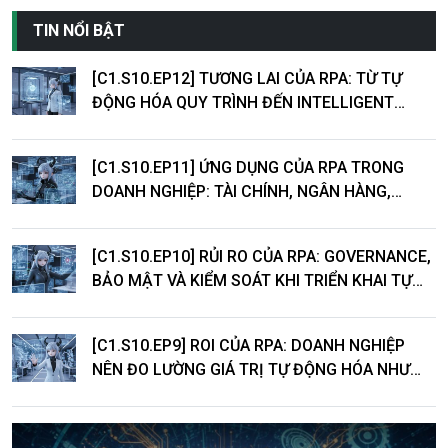
tính toán từ 2 đến 4000 TOPS.
TIN NỔI BẬT
[C1.S10.EP12] TƯƠNG LAI CỦA RPA: TỪ TỰ
ĐỘNG HÓA QUY TRÌNH ĐẾN INTELLIGENT
AUTOMATION
[C1.S10.EP11] ỨNG DỤNG CỦA RPA TRONG
DOANH NGHIỆP: TÀI CHÍNH, NGÂN HÀNG,
LOGISTICS VÀ DỊCH VỤ KHÁCH HÀNG
[C1.S10.EP10] RỦI RO CỦA RPA: GOVERNANCE,
BẢO MẬT VÀ KIỂM SOÁT KHI TRIỂN KHAI TỰ
ĐỘNG HÓA
[C1.S10.EP9] ROI CỦA RPA: DOANH NGHIỆP
NÊN ĐO LƯỜNG GIÁ TRỊ TỰ ĐỘNG HÓA NHƯ
THẾ NÀO?