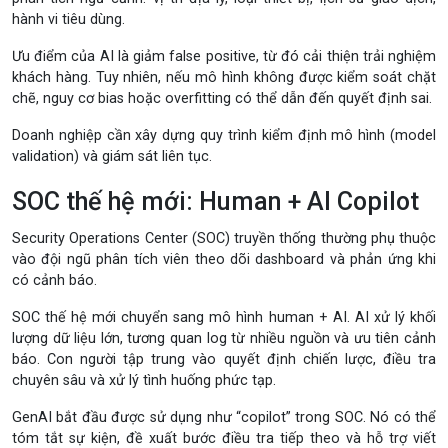
hành vi tiêu dùng.
Ưu điểm của AI là giảm false positive, từ đó cải thiện trải nghiệm
khách hàng. Tuy nhiên, nếu mô hình không được kiểm soát chặt
chẽ, nguy cơ bias hoặc overfitting có thể dẫn đến quyết định sai.
Doanh nghiệp cần xây dựng quy trình kiểm định mô hình (model
validation) và giám sát liên tục.
SOC thế hệ mới: Human + AI Copilot
Security Operations Center (SOC) truyền thống thường phụ thuộc
vào đội ngũ phân tích viên theo dõi dashboard và phản ứng khi
có cảnh báo.
SOC thế hệ mới chuyển sang mô hình human + AI. AI xử lý khối
lượng dữ liệu lớn, tương quan log từ nhiều nguồn và ưu tiên cảnh
báo. Con người tập trung vào quyết định chiến lược, điều tra
chuyên sâu và xử lý tình huống phức tạp.
GenAI bắt đầu được sử dụng như “copilot” trong SOC. Nó có thể
tóm tắt sự kiện, đề xuất bước điều tra tiếp theo và hỗ trợ viết