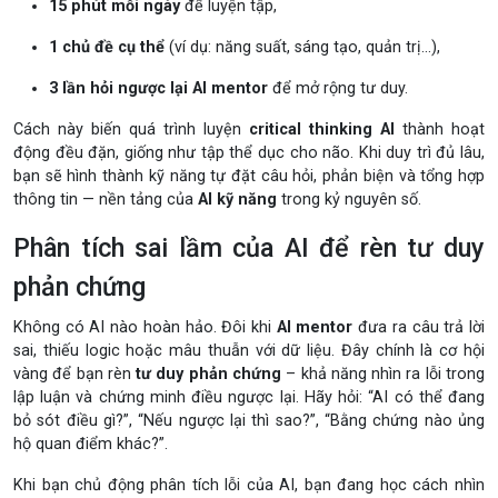
15 phút mỗi ngày
để luyện tập,
1 chủ đề cụ thể
(ví dụ: năng suất, sáng tạo, quản trị…),
3 lần hỏi ngược lại AI mentor
để mở rộng tư duy.
Cách này biến quá trình luyện
critical thinking AI
thành hoạt
động đều đặn, giống như tập thể dục cho não. Khi duy trì đủ lâu,
bạn sẽ hình thành kỹ năng tự đặt câu hỏi, phản biện và tổng hợp
thông tin — nền tảng của
AI kỹ năng
trong kỷ nguyên số.
Phân tích sai lầm của AI để rèn tư duy
phản chứng
Không có AI nào hoàn hảo. Đôi khi
AI mentor
đưa ra câu trả lời
sai, thiếu logic hoặc mâu thuẫn với dữ liệu. Đây chính là cơ hội
vàng để bạn rèn
tư duy phản chứng
– khả năng nhìn ra lỗi trong
lập luận và chứng minh điều ngược lại. Hãy hỏi: “AI có thể đang
bỏ sót điều gì?”, “Nếu ngược lại thì sao?”, “Bằng chứng nào ủng
hộ quan điểm khác?”.
Khi bạn chủ động phân tích lỗi của AI, bạn đang học cách nhìn