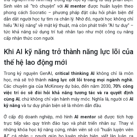
Sinh viên sẽ “trò chuyện” với
AI mentor
được huấn luyện theo
phong cách Socratic – phương pháp đặt câu hỏi phản biện để
dẫn dắt người học tự tìm ra chân lý. Nhờ đó, người học không chỉ
hiểu “AI kỹ năng” về mặt kỹ thuật, mà còn phát triển “AI tư duy” –
tức khả năng sử dụng trí tuệ nhân tạo như một công cụ nâng
cấp nhận thức con người.
Khi AI kỹ năng trở thành năng lực lõi của
thế hệ lao động mới
Trong kỷ nguyên GenAI,
critical thinking AI
không chỉ là môn
học, mà sẽ trở thành
năng lực cốt lõi trong mọi ngành nghề.
Các chuyên gia của McKinsey dự báo, đến năm 2030,
70% công
việc trí óc sẽ đòi hỏi khả năng tương tác và ra quyết định
cùng AI
, chứ không chỉ vận hành máy móc. Nghĩa là, người có
AI
kỹ năng
và tư duy phản biện sẽ là nhóm dẫn đầu.
Ở cấp độ doanh nghiệp, mô hình
AI mentor
sẽ được tích hợp
trực tiếp vào quy trình đào tạo và phát triển nhân sự. Thay vì
những khóa học kỹ năng cứng, nhân viên sẽ có “huấn luyện viên
AI” cá nhân – người giúp họ luyện phản biện, viết lập luận, ra