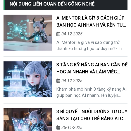
NỘI DUNG LIÊN QUAN ĐẾN CÔNG NGHỆ
AI MENTOR LÀ GÌ? 3 CÁCH GIÚP
BẠN HỌC AI NHANH VÀ RÈN TƯ
DUY PHẢN BIỆN SIÊU TỐC
04-12-2025
AI Mentor là gì và vì sao đang trở
thành xu hướng học tư duy mới? Tìm
hiểu cách ứng dụng AI để rèn critical
thinking và phát triển kỹ năng cá
3 TẦNG KỸ NĂNG AI BẠN CẦN ĐỂ
nhân.
HỌC AI NHANH VÀ LÀM VIỆC
THÔNG MINH HƠN
04-12-2025
Khám phá mô hình 3 tầng kỹ năng AI
giúp bạn học AI nhanh, rèn luyện
critical thinking AI và làm việc hiệu
quả hơn cùng AI mentor.
3 BÍ QUYẾT NUÔI DƯỠNG TƯ DUY
SÁNG TẠO CHO TRẺ BẰNG AI CÁ
NHÂN TRONG GIÁO DỤC
25-11-2025