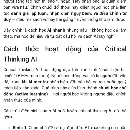
người sáng tạo hơn thì sao?”, hoặc “Hãy phản bác lại quan điểm
bạn vừa nêu.” Chính chuỗi đối thoại này khiến người học phải liên
tục
đánh giá lập luận, nhận diện ngụy biện, và điều chỉnh tư
duy
— điều mà sách vở hay bài giảng truyền thống khó làm được.
Đây chính là cách
học AI nhanh
nhưng sâu – không học để làm
theo, mà học để hiểu và tự đặt câu hỏi về cách AI suy nghĩ.
Cách thức hoạt động của Critical
Thinking AI
Critical Thinking AI hoạt động dựa trên mô hình “phản biện hai
chiều” (AI–Human loop). Người học đóng vai trò là người đặt vấn
đề, trong khi
AI mentor
phản biện, đặt câu hỏi ngược, hoặc gợi ý
cách tiếp cận khác. Quá trình này giúp hình thành
chuỗi học chủ
động (active learning)
– nơi người học không ngừng điều chỉnh
nhận thức của mình.
Cấu trúc điển hình của một buổi luyện critical thinking AI có thể
gồm:
Bước 1:
Chọn chủ đề (ví dụ: đạo đức AI, marketing cá nhân