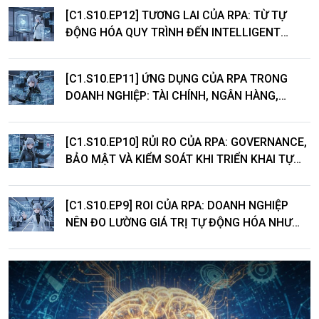
[C1.S10.EP12] TƯƠNG LAI CỦA RPA: TỪ TỰ
ĐỘNG HÓA QUY TRÌNH ĐẾN INTELLIGENT
AUTOMATION
[C1.S10.EP11] ỨNG DỤNG CỦA RPA TRONG
DOANH NGHIỆP: TÀI CHÍNH, NGÂN HÀNG,
LOGISTICS VÀ DỊCH VỤ KHÁCH HÀNG
[C1.S10.EP10] RỦI RO CỦA RPA: GOVERNANCE,
BẢO MẬT VÀ KIỂM SOÁT KHI TRIỂN KHAI TỰ
ĐỘNG HÓA
[C1.S10.EP9] ROI CỦA RPA: DOANH NGHIỆP
NÊN ĐO LƯỜNG GIÁ TRỊ TỰ ĐỘNG HÓA NHƯ
THẾ NÀO?