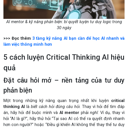
AI mentor & kỹ năng phản biện: bí quyết luyện tư duy logic trong
30 ngày
>>> Đọc thêm
3 tầng kỹ năng AI bạn cần để học AI nhanh và
làm việc thông minh hơn
5 cách luyện Critical Thinking AI hiệu
quả
Đặt câu hỏi mở – nền tảng của tư duy
phản biện
Một trong những kỹ năng quan trọng nhất khi luyện
critical
thinking AI
là
biết cách hỏi đúng câu hỏi
. Thay vì hỏi để tìm đáp
án, hãy hỏi để buộc mình và
AI mentor
phải
nghĩ
. Ví dụ, thay vì
hỏi “AI là gì?”, hãy thử hỏi “Tại sao AI có thể ra quyết định nhanh
hơn con người?” hoặc “Điều gì khiến AI không thể thay thế tư duy