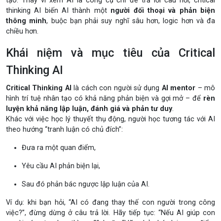
tạo. Thay vì xem AI là công cụ chỉ để trả lời câu hỏi, critical
thinking AI biến AI thành một
người đối thoại và phản biện
thông minh
, buộc bạn phải suy nghĩ sâu hơn, logic hơn và đa
chiều hơn.
Khái niệm và mục tiêu của Critical
Thinking AI
Critical Thinking AI
là cách con người sử dụng
AI mentor
– mô
hình trí tuệ nhân tạo có khả năng phản biện và gợi mở – để
rèn
luyện khả năng lập luận, đánh giá và phản tư duy
.
Khác với việc học lý thuyết thụ động, người học tương tác với AI
theo hướng “tranh luận có chủ đích”:
Đưa ra một quan điểm,
Yêu cầu AI phản biện lại,
Sau đó phản bác ngược lập luận của AI.
Ví dụ: khi bạn hỏi, “AI có đang thay thế con người trong công
việc?”, đừng dừng ở câu trả lời. Hãy tiếp tục: “Nếu AI giúp con