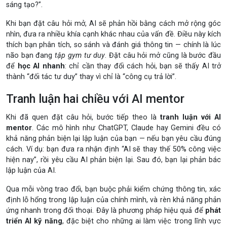
sáng tạo?”.
Khi bạn đặt câu hỏi mở, AI sẽ phản hồi bằng cách mở rộng góc
nhìn, đưa ra nhiều khía cạnh khác nhau của vấn đề. Điều này kích
thích bạn phân tích, so sánh và đánh giá thông tin — chính là lúc
não bạn đang
tập gym tư duy
. Đặt câu hỏi mở cũng là bước đầu
để
học AI nhanh
: chỉ cần thay đổi cách hỏi, bạn sẽ thấy AI trở
thành “đối tác tư duy” thay vì chỉ là “công cụ trả lời”.
Tranh luận hai chiều với AI mentor
Khi đã quen đặt câu hỏi, bước tiếp theo là
tranh luận với AI
mentor
. Các mô hình như ChatGPT, Claude hay Gemini đều có
khả năng phản biện lại lập luận của bạn — nếu bạn yêu cầu đúng
cách. Ví dụ: bạn đưa ra nhận định “AI sẽ thay thế 50% công việc
hiện nay”, rồi yêu cầu AI phản biện lại. Sau đó, bạn lại phản bác
lập luận của AI.
Qua mỗi vòng trao đổi, bạn buộc phải kiểm chứng thông tin, xác
định lỗ hổng trong lập luận của chính mình, và rèn khả năng phản
ứng nhanh trong đối thoại. Đây là phương pháp hiệu quả để
phát
triển AI kỹ năng
, đặc biệt cho những ai làm việc trong lĩnh vực