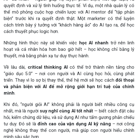
quyết định và xử lý tình huống thực tế. Ví dụ, một nhà quản lý có
thể mô phỏng cuộc họp chiến lược với AI mentor để “tập phản
biện” trước khi ra quyết định thật. Một marketer có thể luyện
cách trình bày ý tưởng với “khách hàng ảo” do AI tạo ra, để học
cách thuyết phục logic hơn.
Những hình thức này sẽ khiến việc
học AI nhanh
trở nên linh
hoạt và cá nhân hóa hơn bao giờ hết – học không chỉ bằng lý
thuyết, mà bằng phản xạ tư duy thực hành.
Về lâu dài,
critical thinking AI
có thể trở thành nền tảng cho
“giáo dục 5.0” – nơi con người và AI cùng học hỏi, cùng phát
triển. Thay vì lo sợ bị thay thế, thế hệ mới sẽ học cách
đối thoại
và phản biện với AI để mở rộng giới hạn trí tuệ của chính
mình
.
Khi đó, “người giỏi AI” không phải là người biết nhiều công cụ
nhất, mà là người
suy nghĩ cùng AI tốt nhất
— biết cách đặt câu
hỏi, kiểm chứng dữ liệu, và sử dụng AI như tấm gương phản chiếu
tư duy. Đó sẽ là
đỉnh cao của vận dụng AI kỹ năng
– nơi công
nghệ không thay thế con người, mà giúp con người hiểu chính
mình sâu sắc hơn.