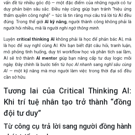
vấn đề từ nhiều góc độ — một đặc điểm của những người có tư
duy phản biện sâu sắc. Điều này cũng giúp bạn tránh “hiệu ứng
thẩm quyền công nghệ” – tức là tin rằng mọi câu trả lời từ AI đều
đúng. Trong thế giới
AI kỹ năng
, người thành công không phải là
người hỏi nhiều, mà là người
nghi ngờ thông minh
.
Luyện
critical thinking AI
không phải là học để phản bác AI, mà
là học để suy nghĩ cùng AI. Khi bạn biết đặt câu hỏi, tranh luận,
mô phỏng tình huống, duy trì workflow học và phân tích sai lầm,
AI sẽ trở thành
AI mentor
giúp bạn nâng cấp tư duy logic mỗi
ngày. Đây chính là bước tiến từ
học AI nhanh
sang
nghĩ sâu cùng
AI
— một kỹ năng mà mọi người làm việc trong thời đại số đều
cần sở hữu.
Tương lai của Critical Thinking AI:
Khi trí tuệ nhân tạo trở thành “đồng
đội tư duy”
Từ công cụ trả lời sang người đồng hành