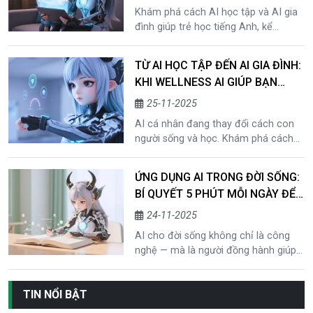
Khám phá cách AI học tập và AI gia
đình giúp trẻ học tiếng Anh, kể
chuyện và làm bài tập hiệu quả hơn
30%. Ứng dụng AI giúp việc học trở
TỪ AI HỌC TẬP ĐẾN AI GIA ĐÌNH:
nên vui và sáng tạo.
KHI WELLNESS AI GIÚP BẠN
SỐNG KHOA HỌC HƠN 30%
25-11-2025
AI cá nhân đang thay đổi cách con
người sống và học. Khám phá cách
AI cho đời sống giúp bạn tối ưu thời
gian, cải thiện sức khỏe và sắp xếp
ỨNG DỤNG AI TRONG ĐỜI SỐNG:
mọi thứ khoa học hơn.
BÍ QUYẾT 5 PHÚT MỖI NGÀY ĐỂ
PHÁT TRIỂN TƯ DUY CÁ NHÂN
24-11-2025
AI cho đời sống không chỉ là công
nghệ — mà là người đồng hành giúp
bạn hiểu mình hơn, phát triển tư duy,
cải thiện thói quen và cân bằng cảm
TIN NỔI BẬT
xúc.