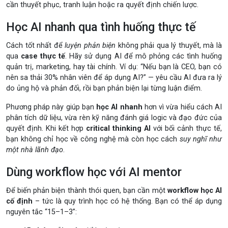
cần thuyết phục, tranh luận hoặc ra quyết định chiến lược.
Học AI nhanh qua tình huống thực tế
Cách tốt nhất để
luyện phản biện
không phải qua lý thuyết, mà là
qua
case thực tế
. Hãy sử dụng AI để mô phỏng các tình huống
quản trị, marketing, hay tài chính. Ví dụ: “Nếu bạn là CEO, bạn có
nên sa thải 30% nhân viên để áp dụng AI?” — yêu cầu AI đưa ra lý
do ủng hộ và phản đối, rồi bạn phản biện lại từng luận điểm.
Phương pháp này giúp bạn
học AI nhanh
hơn vì vừa hiểu cách AI
phân tích dữ liệu, vừa rèn kỹ năng đánh giá logic và đạo đức của
quyết định. Khi kết hợp
critical thinking AI
với bối cảnh thực tế,
bạn không chỉ học về công nghệ mà còn học cách
suy nghĩ như
một nhà lãnh đạo
.
Dùng workflow học với AI mentor
Để biến phản biện thành thói quen, bạn cần một
workflow học AI
cố định
– tức là quy trình học có hệ thống. Bạn có thể áp dụng
nguyên tắc “15–1–3”: