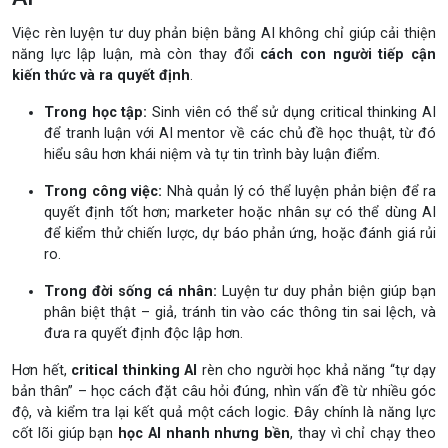
Việc rèn luyện tư duy phản biện bằng AI không chỉ giúp cải thiện
năng lực lập luận, mà còn thay đổi
cách con người tiếp cận
kiến thức và ra quyết định
.
Trong học tập:
Sinh viên có thể sử dụng critical thinking AI
để tranh luận với AI mentor về các chủ đề học thuật, từ đó
hiểu sâu hơn khái niệm và tự tin trình bày luận điểm.
Trong công việc:
Nhà quản lý có thể luyện phản biện để ra
quyết định tốt hơn; marketer hoặc nhân sự có thể dùng AI
để kiểm thử chiến lược, dự báo phản ứng, hoặc đánh giá rủi
ro.
Trong đời sống cá nhân:
Luyện tư duy phản biện giúp bạn
phân biệt thật – giả, tránh tin vào các thông tin sai lệch, và
đưa ra quyết định độc lập hơn.
Hơn hết,
critical thinking AI
rèn cho người học khả năng “tự dạy
bản thân” – học cách đặt câu hỏi đúng, nhìn vấn đề từ nhiều góc
độ, và kiểm tra lại kết quả một cách logic. Đây chính là năng lực
cốt lõi giúp bạn
học AI nhanh nhưng bền
, thay vì chỉ chạy theo