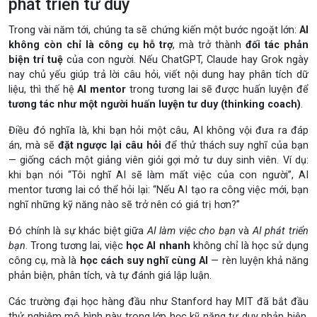
phát triển tư duy
Trong vài năm tới, chúng ta sẽ chứng kiến một bước ngoặt lớn:
AI
không còn chỉ là công cụ hỗ trợ
, mà trở thành
đối tác phản
biện trí tuệ
của con người. Nếu ChatGPT, Claude hay Grok ngày
nay chủ yếu giúp trả lời câu hỏi, viết nội dung hay phân tích dữ
liệu, thì thế hệ
AI mentor
trong tương lai sẽ được huấn luyện để
tương tác như một người huấn luyện tư duy (thinking coach)
.
Điều đó nghĩa là, khi bạn hỏi một câu, AI không vội đưa ra đáp
án, mà sẽ
đặt ngược lại câu hỏi
để thử thách suy nghĩ của bạn
— giống cách một giảng viên giỏi gợi mở tư duy sinh viên. Ví dụ:
khi bạn nói “Tôi nghĩ AI sẽ làm mất việc của con người”, AI
mentor tương lai có thể hỏi lại: “Nếu AI tạo ra công việc mới, bạn
nghĩ những kỹ năng nào sẽ trở nên có giá trị hơn?”
Đó chính là sự khác biệt giữa
AI làm việc cho bạn
và
AI phát triển
bạn
. Trong tương lai, việc
học AI nhanh
không chỉ là học sử dụng
công cụ, mà là
học cách suy nghĩ cùng AI
— rèn luyện khả năng
phản biện, phân tích, và tự đánh giá lập luận.
Các trường đại học hàng đầu như Stanford hay MIT đã bắt đầu
thử nghiệm mô hình này trong lớp học kỹ năng tư duy phản biện.