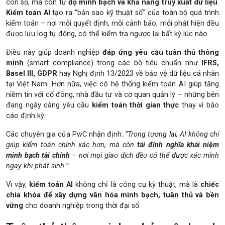
con số, mà còn từ
độ minh bạch và khả năng truy xuất dữ liệu
.
Kiểm toán AI
tạo ra “bản sao kỹ thuật số” của toàn bộ quá trình
kiểm toán – nơi mỗi quyết định, mỗi cảnh báo, mỗi phát hiện đều
được lưu log tự động, có thể kiểm tra ngược lại bất kỳ lúc nào.
Điều này giúp doanh nghiệp
đáp ứng yêu cầu tuân thủ thông
minh
(smart compliance) trong các bộ tiêu chuẩn như
IFRS,
Basel III, GDPR
hay Nghị định 13/2023 về bảo vệ dữ liệu cá nhân
tại Việt Nam. Hơn nữa, việc có hệ thống kiểm toán AI giúp tăng
niềm tin với cổ đông, nhà đầu tư và cơ quan quản lý – những bên
đang ngày càng yêu cầu
kiểm toán thời gian thực
thay vì báo
cáo định kỳ.
Các chuyên gia của PwC nhận định:
“Trong tương lai, AI không chỉ
giúp kiểm toán chính xác hơn, mà còn
tái định nghĩa khái niệm
minh bạch tài chính
– nơi mọi giao dịch đều có thể được xác minh
ngay khi phát sinh.”
Vì vậy,
kiểm toán AI
không chỉ là công cụ kỹ thuật, mà là
chiếc
chìa khóa để xây dựng văn hóa minh bạch, tuân thủ và bền
vững
cho doanh nghiệp trong thời đại số.