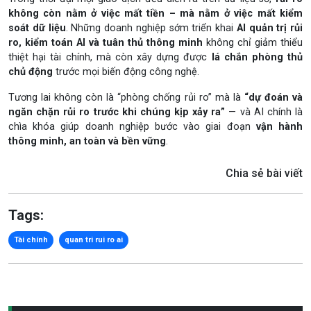
không còn nằm ở việc mất tiền – mà nằm ở việc mất kiểm
soát dữ liệu
. Những doanh nghiệp sớm triển khai
AI quản trị rủi
ro, kiểm toán AI và tuân thủ thông minh
không chỉ giảm thiểu
thiệt hại tài chính, mà còn xây dựng được
lá chắn phòng thủ
chủ động
trước mọi biến động công nghệ.
Tương lai không còn là “phòng chống rủi ro” mà là
“dự đoán và
ngăn chặn rủi ro trước khi chúng kịp xảy ra”
— và AI chính là
chìa khóa giúp doanh nghiệp bước vào giai đoạn
vận hành
thông minh, an toàn và bền vững
.
Chia sẻ bài viết
Tags:
Tài chính
quan tri rui ro ai