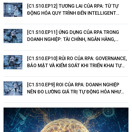
[C1.S10.EP12] TƯƠNG LAI CỦA RPA: TỪ TỰ
ĐỘNG HÓA QUY TRÌNH ĐẾN INTELLIGENT
AUTOMATION
[C1.S10.EP11] ỨNG DỤNG CỦA RPA TRONG
DOANH NGHIỆP: TÀI CHÍNH, NGÂN HÀNG,
LOGISTICS VÀ DỊCH VỤ KHÁCH HÀNG
[C1.S10.EP10] RỦI RO CỦA RPA: GOVERNANCE,
BẢO MẬT VÀ KIỂM SOÁT KHI TRIỂN KHAI TỰ
ĐỘNG HÓA
[C1.S10.EP9] ROI CỦA RPA: DOANH NGHIỆP
NÊN ĐO LƯỜNG GIÁ TRỊ TỰ ĐỘNG HÓA NHƯ
THẾ NÀO?