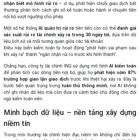
nhận biết mô hình rủi ro
– ví dụ, phát hiện chuỗi giao dịch bất
thường, phân tích cách ghi sổ kế toán hoặc hành vi chuyển tiền
nội bộ vượt ngưỡng cho phép.
Một số hệ thống
AI quản trị rủi ro
tiên tiến còn có thể
đánh giá
xác suất rủi ro tài chính xảy ra trong 30 ngày tới
, dựa trên dữ
liệu lịch sử và mối tương quan giữa các tài khoản.
Điều này biến kiểm toán từ hoạt động “phát hiện sai phạm sau
khi xảy ra” thành “ngăn chặn rủi ro trước khi hình thành”.
Chẳng hạn, công ty tài chính ING sử dụng mô hình
AI kiểm toán
để phân tích các dòng tiền nội bộ, giúp họ
phát hiện sớm 87%
trường hợp gian lận giao dịch
trước khi thiệt hại xảy ra. Đây là
bước tiến quan trọng trong
tuân thủ thông minh
, nơi AI không
chỉ ghi nhận dữ liệu mà còn đưa ra cảnh báo chủ động cho đội
ngũ kiểm toán viên.
Minh bạch dữ liệu – nền tảng xây dựng
niềm tin
Trong môi trường tài chính hiện đại, niềm tin không chỉ đến từ