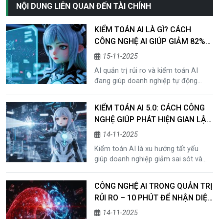
NỘI DUNG LIÊN QUAN ĐẾN TÀI CHÍNH
KIỂM TOÁN AI LÀ GÌ? CÁCH
CÔNG NGHỆ AI GIÚP GIẢM 82%
SAI LỆCH TRONG BÁO CÁO TÀI
15-11-2025
CHÍNH
AI quản trị rủi ro và kiểm toán AI
đang giúp doanh nghiệp tự động
giám sát, cảnh báo sai lệch và đảm
bảo tuân thủ thông minh trong báo
KIỂM TOÁN AI 5.0: CÁCH CÔNG
cáo tài chính – khám phá ngay cùng
NGHỆ GIÚP PHÁT HIỆN GIAN LẬN
Mafitech.
NHANH HƠN 300%
14-11-2025
Kiểm toán AI là xu hướng tất yếu
giúp doanh nghiệp giảm sai sót và
phát hiện gian lận nhanh hơn. Khám
phá cách AI quản trị rủi ro và tuân
CÔNG NGHỆ AI TRONG QUẢN TRỊ
thủ thông minh cùng Mafitech.
RỦI RO – 10 PHÚT ĐỂ NHẬN DIỆN
ĐIỀU DOANH NGHIỆP CHƯA
14-11-2025