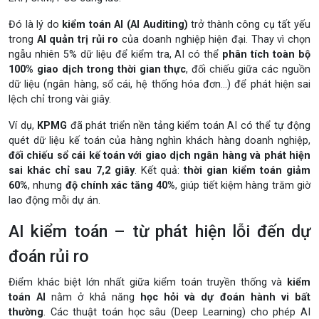
Đó là lý do
kiểm toán AI (AI Auditing)
trở thành công cụ tất yếu
trong
AI quản trị rủi ro
của doanh nghiệp hiện đại. Thay vì chọn
ngẫu nhiên 5% dữ liệu để kiểm tra, AI có thể
phân tích toàn bộ
100% giao dịch trong thời gian thực
, đối chiếu giữa các nguồn
dữ liệu (ngân hàng, sổ cái, hệ thống hóa đơn…) để phát hiện sai
lệch chỉ trong vài giây.
Ví dụ,
KPMG
đã phát triển nền tảng kiểm toán AI có thể tự động
quét dữ liệu kế toán của hàng nghìn khách hàng doanh nghiệp,
đối chiếu sổ cái kế toán với giao dịch ngân hàng và phát hiện
sai khác chỉ sau 7,2 giây
. Kết quả:
thời gian kiểm toán giảm
60%
, nhưng
độ chính xác tăng 40%
, giúp tiết kiệm hàng trăm giờ
lao động mỗi dự án.
AI kiểm toán – từ phát hiện lỗi đến dự
đoán rủi ro
Điểm khác biệt lớn nhất giữa kiểm toán truyền thống và
kiểm
toán AI
nằm ở khả năng
học hỏi và dự đoán hành vi bất
thường
. Các thuật toán học sâu (Deep Learning) cho phép AI