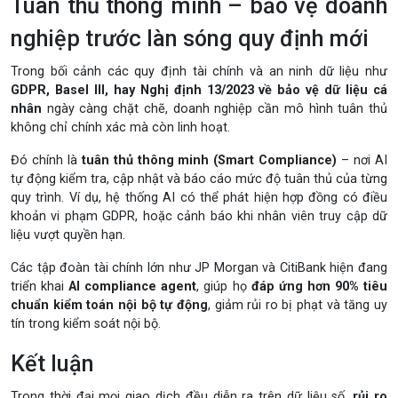
Tuân thủ thông minh – bảo vệ doanh
nghiệp trước làn sóng quy định mới
Trong bối cảnh các quy định tài chính và an ninh dữ liệu như
GDPR, Basel III, hay Nghị định 13/2023 về bảo vệ dữ liệu cá
nhân
ngày càng chặt chẽ, doanh nghiệp cần mô hình tuân thủ
không chỉ chính xác mà còn linh hoạt.
Đó chính là
tuân thủ thông minh (Smart Compliance)
– nơi AI
tự động kiểm tra, cập nhật và báo cáo mức độ tuân thủ của từng
quy trình. Ví dụ, hệ thống AI có thể phát hiện hợp đồng có điều
khoản vi phạm GDPR, hoặc cảnh báo khi nhân viên truy cập dữ
liệu vượt quyền hạn.
Các tập đoàn tài chính lớn như JP Morgan và CitiBank hiện đang
triển khai
AI compliance agent
, giúp họ
đáp ứng hơn 90% tiêu
chuẩn kiểm toán nội bộ tự động
, giảm rủi ro bị phạt và tăng uy
tín trong kiểm soát nội bộ.
Kết luận
Trong thời đại mọi giao dịch đều diễn ra trên dữ liệu số,
rủi ro