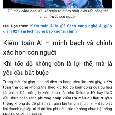
7.3 giây cảnh báo: Khi AI quản trị rủi ro phát hiện tấn công tài
chính trước con người
>>> Đọc thêm
Kiểm toán AI là gì? Cách công nghệ AI giúp
giảm 82% sai lệch trong báo cáo tài chính
Kiểm toán AI – minh bạch và chính
xác hơn con người
Khi tốc độ không còn là lợi thế, mà là
yêu cầu bắt buộc
Trong thời đại giao dịch số diễn ra hàng triệu lần mỗi giây,
kiểm
toán thủ công
không thể theo kịp tốc độ biến động của dữ liệu
tài chính. Các công ty kiểm toán lớn như Deloitte, EY hay PwC
đều thừa nhận rằng
phương pháp kiểm tra mẫu dữ liệu truyền
thống
không đủ để phát hiện gian lận tài chính tinh vi – đặc biệt
khi doanh nghiệp xử lý dữ liệu phi cấu trúc từ hàng chục hệ thống
ERP, CRM, POS cùng lúc.