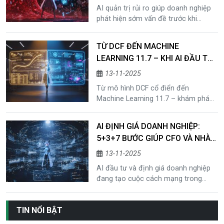
THẤY
AI quản trị rủi ro giúp doanh nghiệp
phát hiện sớm vấn đề trước khi
khủng hoảng xảy ra. Khám phá 5 tác
dụng của kiểm toán AI và tuân thủ
TỪ DCF ĐẾN MACHINE
thông minh tại Mafitech.
LEARNING 11.7 – KHI AI ĐẦU TƯ
THAY ĐỔI MÔ HÌNH ĐỊNH GIÁ TÀI
13-11-2025
CHÍNH HIỆN ĐẠI
Từ mô hình DCF cổ điển đến
Machine Learning 11.7 – khám phá
cách AI đầu tư đang thay đổi tư duy
phân tích tài chính và định giá doanh
AI ĐỊNH GIÁ DOANH NGHIỆP:
nghiệp thời chuyển đổi số.
5+3+7 BƯỚC GIÚP CFO VÀ NHÀ
ĐẦU TƯ NHÌN LẠI GIÁ TRỊ THẬT
13-11-2025
AI đầu tư và định giá doanh nghiệp
đang tạo cuộc cách mạng trong
phân tích tài chính. Khám phá 5+3+7
yếu tố giúp CFO và nhà đầu tư xác
TIN NỔI BẬT
định giá trị thật.