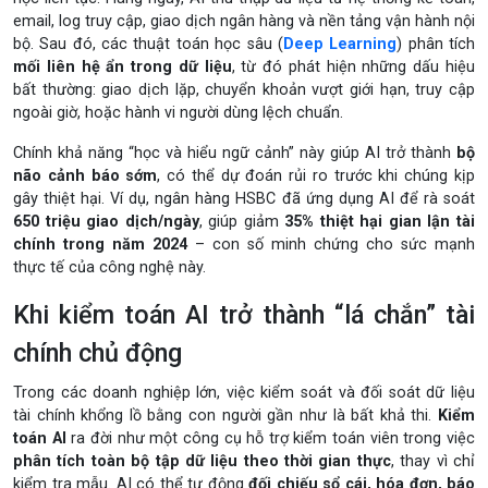
email, log truy cập, giao dịch ngân hàng và nền tảng vận hành nội
bộ. Sau đó, các thuật toán học sâu (
Deep Learning
) phân tích
mối liên hệ ẩn trong dữ liệu
, từ đó phát hiện những dấu hiệu
bất thường: giao dịch lặp, chuyển khoản vượt giới hạn, truy cập
ngoài giờ, hoặc hành vi người dùng lệch chuẩn.
Chính khả năng “học và hiểu ngữ cảnh” này giúp AI trở thành
bộ
não cảnh báo sớm
, có thể dự đoán rủi ro trước khi chúng kịp
gây thiệt hại. Ví dụ, ngân hàng HSBC đã ứng dụng AI để rà soát
650 triệu giao dịch/ngày
, giúp giảm
35% thiệt hại gian lận tài
chính trong năm 2024
– con số minh chứng cho sức mạnh
thực tế của công nghệ này.
Khi kiểm toán AI trở thành “lá chắn” tài
chính chủ động
Trong các doanh nghiệp lớn, việc kiểm soát và đối soát dữ liệu
tài chính khổng lồ bằng con người gần như là bất khả thi.
Kiểm
toán AI
ra đời như một công cụ hỗ trợ kiểm toán viên trong việc
phân tích toàn bộ tập dữ liệu theo thời gian thực
, thay vì chỉ
kiểm tra mẫu. AI có thể tự động
đối chiếu sổ cái, hóa đơn, báo