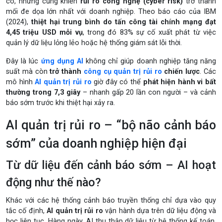
có, nhưng cũng khiến
rủi ro công nghệ (cyber risk)
trở thành
mối đe dọa lớn nhất với doanh nghiệp. Theo báo cáo của IBM
(2024),
thiệt hại trung bình do tấn công tài chính mạng đạt
4,45 triệu USD mỗi vụ
, trong đó 83% sự cố xuất phát từ việc
quản lý dữ liệu lỏng lẻo hoặc hệ thống giám sát lỗi thời.
Đây là lúc
ứng dụng AI
không chỉ giúp doanh nghiệp tăng năng
suất mà còn
trở thành
công cụ quản trị rủi ro
chiến lược
. Các
mô hình
AI quản trị rủi ro
giờ đây có thể
phát hiện hành vi bất
thường trong 7,3 giây
– nhanh gấp 20 lần con người – và cảnh
báo sớm trước khi thiệt hại xảy ra.
AI quản trị rủi ro – “bộ não cảnh báo
sớm” của doanh nghiệp hiện đại
Từ dữ liệu đến cảnh báo sớm – AI hoạt
động như thế nào?
Khác với các hệ thống cảnh báo truyền thống chỉ dựa vào quy
tắc cố định,
AI quản trị rủi ro
vận hành dựa trên dữ liệu động và
học liên tục. Hàng ngày, AI thu thập dữ liệu từ hệ thống kế toán,