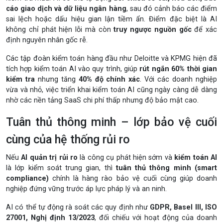
cáo giao dịch và dữ liệu ngân hàng
, sau đó cảnh báo các điểm
sai lệch hoặc dấu hiệu gian lận tiềm ẩn. Điểm đặc biệt là AI
không chỉ phát hiện lỗi mà còn
truy ngược nguồn gốc
để xác
định nguyên nhân gốc rễ.
Các tập đoàn kiểm toán hàng đầu như Deloitte và KPMG hiện đã
tích hợp kiểm toán AI vào quy trình, giúp
rút ngắn 60% thời gian
kiểm tra
nhưng tăng
40% độ chính xác
. Với các doanh nghiệp
vừa và nhỏ, việc triển khai kiểm toán AI cũng ngày càng dễ dàng
nhờ các nền tảng SaaS chi phí thấp nhưng độ bảo mật cao.
Tuân thủ thông minh – lớp bảo vệ cuối
cùng của hệ thống rủi ro
Nếu
AI quản trị rủi ro
là công cụ phát hiện sớm và
kiểm toán AI
là lớp kiểm soát trung gian, thì
tuân thủ thông minh (smart
compliance)
chính là hàng rào bảo vệ cuối cùng giúp doanh
nghiệp đứng vững trước áp lực pháp lý và an ninh.
AI có thể tự động rà soát các quy định như
GDPR, Basel III, ISO
27001, Nghị định 13/2023
, đối chiếu với hoạt động của doanh