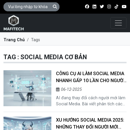
Điều 
Trang Chủ
Tags
TAG : SOCIAL MEDIA CƠ BẢN
CÔNG CỤ AI LÀM SOCIAL MEDIA
NHANH GẤP 10 LẦN CHO NGƯỜI
MỚI
06-12-2025
AI đang thay đổi cách người mới làm
Social Media. Bài viết phân tích các
điểm nghẽn lớn, giới thiệu bộ công cụ
AI tối thiểu và hướng dẫn quy trình
XU HƯỚNG SOCIAL MEDIA 2025:
giúp tăng tốc sản xuất nội dung gấp
NHỮNG THAY ĐỔI NGƯỜI MỚI
10 lần chỉ trong vài phút.