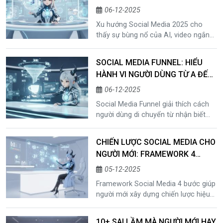
CẦN BIẾT
06-12-2025
Xu hướng Social Media 2025 cho
thấy sự bùng nổ của AI, video ngắn
2.0 và social commerce. Bài viết
phân tích các thay đổi lớn, case
SOCIAL MEDIA FUNNEL: HIỂU
study TikTok Shop và hướng dẫn
HÀNH VI NGƯỜI DÙNG TỪ A ĐẾN
người mới thích nghi để phát triển
Z
hiệu quả trên mạng xã hội.
06-12-2025
Social Media Funnel giải thích cách
người dùng di chuyển từ nhận biết
đến trung thành. Bài viết phân tích
hành vi ở từng giai đoạn, chỉ số KPI
CHIẾN LƯỢC SOCIAL MEDIA CHO
quan trọng và case study thực tế,
NGƯỜI MỚI: FRAMEWORK 4
giúp bạn xây dựng Funnel hiệu quả và
BƯỚC HIỆU QUẢ
tối ưu chuyển đổi bền vững.
05-12-2025
Framework Social Media 4 bước giúp
người mới xây dựng chiến lược hiệu
quả: đặt mục tiêu đúng, xác định
khách hàng – nền tảng, triển khai nội
10+ SAI LẦM MÀ NGƯỜI MỚI HAY