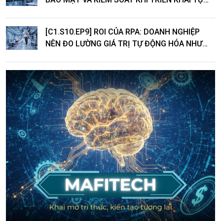
ĐỘNG HÓA
[C1.S10.EP9] ROI CỦA RPA: DOANH NGHIỆP
NÊN ĐO LƯỜNG GIÁ TRỊ TỰ ĐỘNG HÓA NHƯ
THẾ NÀO?