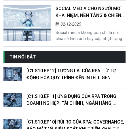
media là gì, cách hoạt động, các loại
SOCIAL MEDIA CHO NGƯỜI MỚI:
nền tảng, lợi ích và vai trò của AI
KHÁI NIỆM, NỀN TẢNG & CHIẾN
trong marketing và doanh nghiệp.
LƯỢC
02-12-2025
Social media không còn chỉ là nơi
chia sẻ hình ảnh hay cập nhật trạng
thái. Trong thời đại số và sự phát
triển mạnh mẽ của ứng dụng AI, các
TIN NỔI BẬT
nền tảng social trở thành hệ sinh thái
truyền thông – dữ liệu – thương mại
nơi cá nhân và doanh nghiệp có thể
[C1.S10.EP12] TƯƠNG LAI CỦA RPA: TỪ TỰ
xây dựng thương hiệu, tiếp cận khách
ĐỘNG HÓA QUY TRÌNH ĐẾN INTELLIGENT
hàng và tối ưu chiến lược marketing
AUTOMATION
một cách khoa học hơn.
[C1.S10.EP11] ỨNG DỤNG CỦA RPA TRONG
DOANH NGHIỆP: TÀI CHÍNH, NGÂN HÀNG,
LOGISTICS VÀ DỊCH VỤ KHÁCH HÀNG
[C1.S10.EP10] RỦI RO CỦA RPA: GOVERNANCE,
BẢO MẬT VÀ KIỂM SOÁT KHI TRIỂN KHAI TỰ