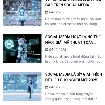
dung nhất quán và tối ưu dựa trên dữ
GẶP TRÊN SOCIAL MEDIA
liệu. Bài viết hướng dẫn chi tiết cách
áp dụng để phát triển bền vững trên
04-12-2025
các nền tảng mạng xã hội.
Người mới thường mắc nhiều sai lầm
khi làm social media như nội dung lan
man, mở đầu kém thu hút, sao chép
ý tưởng, tương tác ảo hay vi phạm kỹ
SOCIAL MEDIA HOẠT ĐỘNG THẾ
thuật. Bài viết phân tích chi tiết từng
NÀO? GIẢI MÃ THUẬT TOÁN
lỗi và hướng dẫn cách tránh để tăng
SOCIAL
tương tác và phát triển bền vững.
04-12-2025
Hiểu social media hoạt động thế nào
là chìa khóa để tối ưu phân phối nội
dung và tăng tương tác trên mọi nền
tảng. Bài viết giải mã thuật toán
SOCIAL MEDIA LÀ GÌ? GIẢI THÍCH
social, cơ chế đề xuất, lý do bị “bóp
DỄ HIỂU CHO NGƯỜI MỚI 2025
reach” và cách khiến nội dung được
ưu tiên trong thời đại AI và dữ liệu.
04-12-2025
Social media là nền tảng truyền
thông quan trọng trong thời đại số.
Bài viết giúp người mới hiểu social