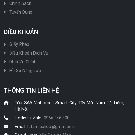
Chính Sách
Tuyển Dụng
ĐIỀU KHOẢN
GIấy Phép
Điều Khoản Dịch Vụ
Dịch Vụ Chính
Hồ Sơ Năng Lực
THÔNG TIN LIÊN HỆ
Tòa SA5 Vinhomes Smart City Tây Mỗ, Nam Từ Liêm,
Hà Nội.
Hotline / Zalo:
0966.246.800
Email:
letam.calico@gmail.com